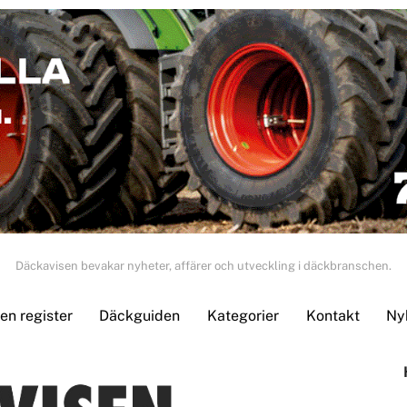
Däckavisen bevakar nyheter, affärer och utveckling i däckbranschen.
n register
Däckguiden
Kategorier
Kontakt
Ny