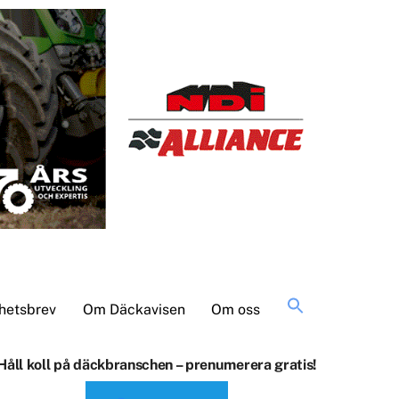
Sök
hetsbrev
Om Däckavisen
Om oss
efter:
Håll koll på däckbranschen – prenumerera gratis!