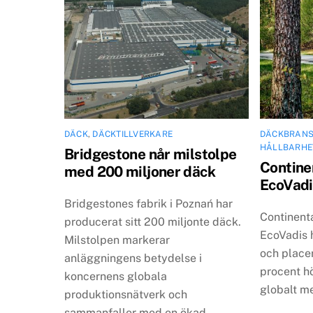
DÄCK
,
DÄCKTILLVERKARE
DÄCKBRAN
HÅLLBARHE
Bridgestone når milstolpe
Continen
med 200 miljoner däck
EcoVadi
Bridgestones fabrik i Poznań har
Continenta
producerat sitt 200 miljonte däck.
EcoVadis 
Milstolpen markerar
och place
anläggningens betydelse i
procent h
koncernens globala
globalt m
produktionsnätverk och
sammanfaller med en ökad