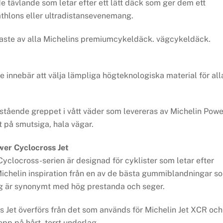
e tävlande som letar efter ett lätt däck som ger dem ett
iathlons eller ultradistansevenemang.
bbaste av alla Michelins premiumcykeldäck. vägcykeldäck.
 innebär att välja lämpliga högteknologiska material för all
stående greppet i vått väder som levereras av Michelin Powe
 på smutsiga, hala vägar.
wer Cyclocross Jet
clocross-serien är designad för cyklister som letar efter
 Michelin inspiration från en av de bästa gummiblandningar s
rg är synonymt med hög prestanda och seger.
 Jet överförs från det som används för Michelin Jet XCR och
pp på hårt, torrt underlag.