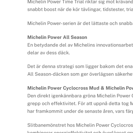
Michelin Power Time Trial riktar sig mot krävand
snabbt boost när de kör tävlingar, tidstester, tr
Michelin Power- serien är det lättaste och sna
Michelin Power All Season
En betydande del av Michelins innovationsarbete
delar av dess däck.
Det är denna strategi som ligger bakom det ena
All Season-däcken som ger överlägsen säkerhet
Michelin Power Cyclocross Mud & Michelin Po
Den direkt igenkännbara gröna Michelin Power Cy
grepp och effektivitet. För att uppnå detta tog
har framkommit under de senaste åren, vars fä
Slitbanemönstret hos Michelin Power Cyclocross
kombinerar energieffektivitet och överlägset gre