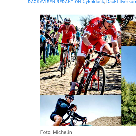
Cykeldäck
,
Däcktillverkar
DÄCKAVISEN REDAKTION
Foto: Michelin