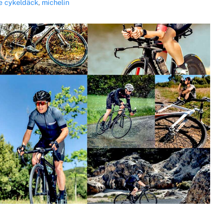
e
cykeldäck
,
michelin