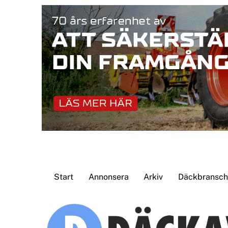
Skip
to
content
Start
Annonsera
Arkiv
Däckbransche