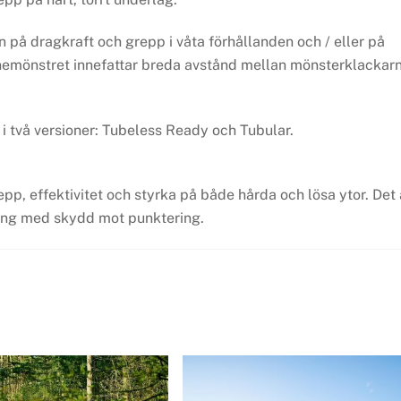
på dragkraft och grepp i våta förhållanden och / eller på
anemönstret innefattar breda avstånd mellan mönsterklackar
 två versioner: Tubeless Ready och Tubular.
p, effektivitet och styrka på både hårda och lösa ytor. Det 
tning med skydd mot punktering.