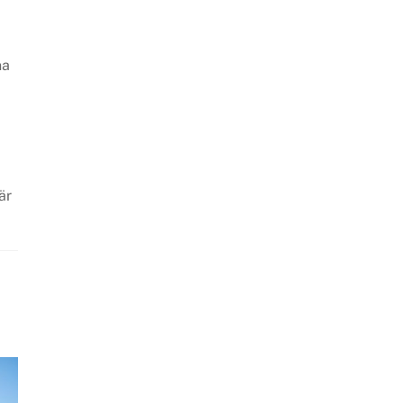
na
är