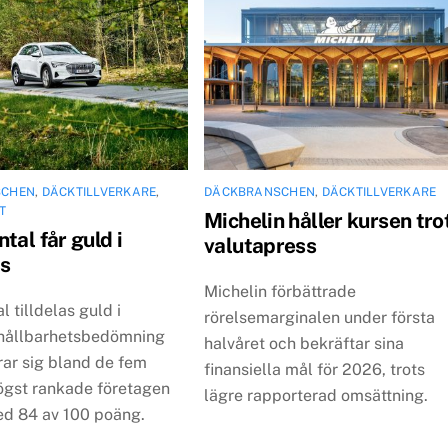
SCHEN
,
DÄCKTILLVERKARE
,
DÄCKBRANSCHEN
,
DÄCKTILLVERKARE
T
Michelin håller kursen tro
tal får guld i
valutapress
s
Michelin förbättrade
l tilldelas guld i
rörelsemarginalen under första
hållbarhetsbedömning
halvåret och bekräftar sina
rar sig bland de fem
finansiella mål för 2026, trots
ögst rankade företagen
lägre rapporterad omsättning.
ed 84 av 100 poäng.