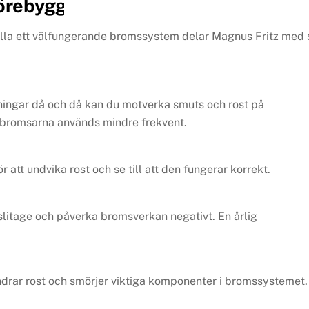
 förebygga bromsproblem
tälla ett välfungerande bromssystem delar Magnus Fritz med 
ningar då och då kan du motverka smuts och rost på
där bromsarna används mindre frekvent.
att undvika rost och se till att den fungerar korrekt.
slitage och påverka bromsverkan negativt. En årlig
ndrar rost och smörjer viktiga komponenter i bromssystemet.