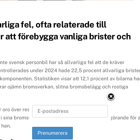
liga fel, ofta relaterade till
r att förebygga vanliga brister och
mte svensk personbil har så allvarliga fel att de kräver
ontrollerades under 2024 hade 22,5 procent allvarliga brister
mponenten. Statistiken visar att 12,1 procent av bilarna h
derar ojämn bromsverkan, slitna bromsbelägg och rostiga
 oro över resultaten:
r i sina bromssystem. Regelbunden service är avgörande för a
 han.