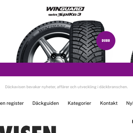
Däckavisen bevakar nyheter, affärer och utveckling i däckbranschen.
n register
Däckguiden
Kategorier
Kontakt
Ny