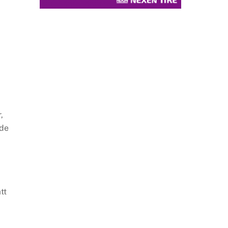
,
ade
tt