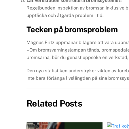
Låt verkstaden kontrollera bromssystemet:
Regelbunden inspektion av bromsar, inklusive b
upptäcka och åtgärda problem i tid.
Tecken på bromsproblem
Magnus Fritz uppmanar bilägare att vara uppm
– Om bromsvarningslampan tänds, bromspedalen 
bromsarna, bör du genast uppsöka en verkstad, 
Den nya statistiken understryker vikten av före
inte bara förlänga livslängden på sina bromssyste
Related Posts