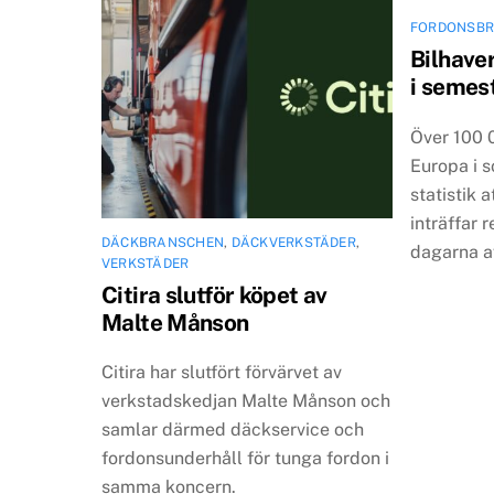
FORDONSB
Bilhaver
i semes
Över 100 0
Europa i 
statistik a
inträffar 
DÄCKBRANSCHEN
,
DÄCKVERKSTÄDER
,
dagarna a
VERKSTÄDER
Citira slutför köpet av
Malte Månson
Citira har slutfört förvärvet av
verkstadskedjan Malte Månson och
samlar därmed däckservice och
fordonsunderhåll för tunga fordon i
samma koncern.