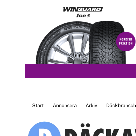
Skip
to
content
Start
Annonsera
Arkiv
Däckbransche