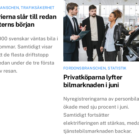
RANSCHEN
,
TRAFIKSÄKERHET
ierna slår till redan
terns början
00 svenskar väntas bila i
sommar. Samtidigt visar
tt de flesta driftstopp
redan under de tre första
FORDONSBRANSCHEN
,
STATISTIK
v resan.
Privatköparna lyfter
bilmarknaden i juni
Nyregistreringarna av personbila
ökade med sju procent i juni.
Samtidigt fortsätter
elektrifieringen att stärkas, med
tjänstebilsmarknaden backar.