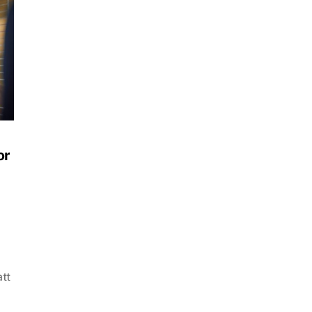
or
e
att