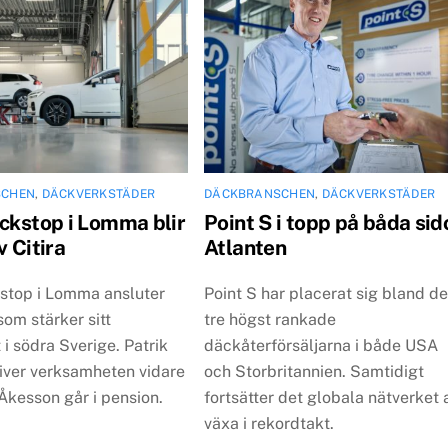
SCHEN
,
DÄCKVERKSTÄDER
DÄCKBRANSCHEN
,
DÄCKVERKSTÄDER
äckstop i Lomma blir
Point S i topp på båda sid
v Citira
Atlanten
kstop i Lomma ansluter
Point S har placerat sig bland d
, som stärker sitt
tre högst rankade
 i södra Sverige. Patrik
däckåterförsäljarna i både USA
river verksamheten vidare
och Storbritannien. Samtidigt
Åkesson går i pension.
fortsätter det globala nätverket 
växa i rekordtakt.