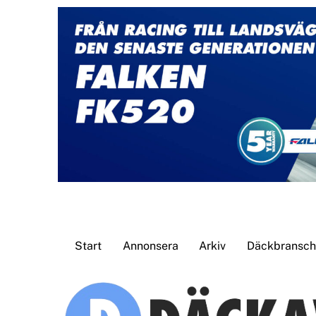
Skip
to
content
Start
Annonsera
Arkiv
Däckbransche