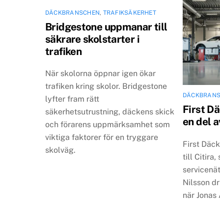
DÄCKBRANSCHEN
,
TRAFIKSÄKERHET
Bridgestone uppmanar till
säkrare skolstarter i
trafiken
När skolorna öppnar igen ökar
trafiken kring skolor. Bridgestone
DÄCKBRAN
lyfter fram rätt
First D
säkerhetsutrustning, däckens skick
en del a
och förarens uppmärksamhet som
viktiga faktorer för en tryggare
First Däc
skolväg.
till Citira
servicenät
Nilsson d
när Jonas 