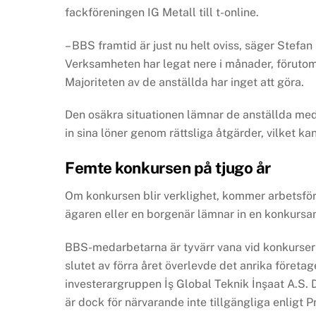
fackföreningen IG Metall till t-online.
– BBS framtid är just nu helt oviss, säger Stefan 
Verksamheten har legat nere i månader, förutom
Majoriteten av de anställda har inget att göra.
Den osäkra situationen lämnar de anställda med 
in sina löner genom rättsliga åtgärder, vilket k
Femte konkursen på tjugo år
Om konkursen blir verklighet, kommer arbetsför
ägaren eller en borgenär lämnar in en konkursa
BBS-medarbetarna är tyvärr vana vid konkurser; 
slutet av förra året överlevde det anrika företa
investerargruppen İş Global Teknik İnşaat A.S.
är dock för närvarande inte tillgängliga enligt P