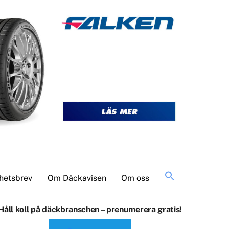
Sök
hetsbrev
Om Däckavisen
Om oss
efter:
Håll koll på däckbranschen – prenumerera gratis!