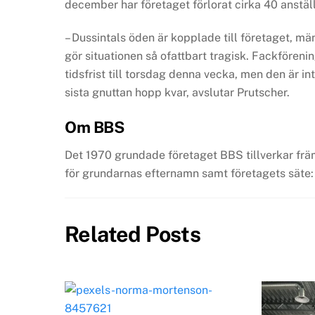
december har företaget förlorat cirka 40 anställd
– Dussintals öden är kopplade till företaget, män
gör situationen så ofattbart tragisk. Fackförenin
tidsfrist till torsdag denna vecka, men den är in
sista gnuttan hopp kvar, avslutar Prutscher.
Om BBS
Det 1970 grundade företaget BBS tillverkar frä
för grundarnas efternamn samt företagets säte:
Related Posts