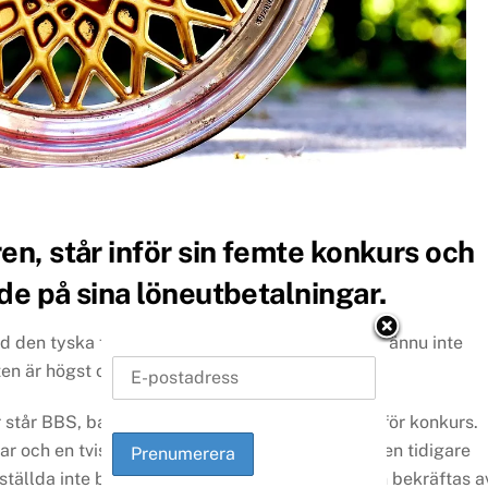
en, står inför sin femte konkurs och
de på sina löneutbetalningar.
vid den tyska fälgtillverkaren BBS. Företaget har ännu inte
en är högst oviss.
står BBS, baserat i Schiltach i Schwarzwald, inför konkurs.
gar och en tvist om varumärkesrättigheter med den tidigare
tällda inte betalats ut i maj och juni, vilket även bekräftas a