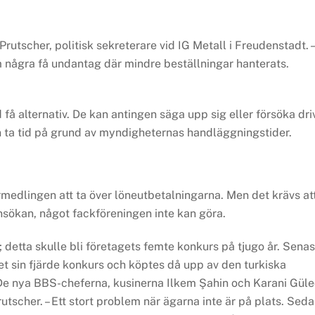
Prutscher, politisk sekreterare vid IG Metall i Freudenstadt. –
 några få undantag där mindre beställningar hanterats.
få alternativ. De kan antingen säga upp sig eller försöka dri
an ta tid på grund av myndigheternas handläggningstider.
medlingen att ta över löneutbetalningarna. Men det krävs at
nsökan, något fackföreningen inte kan göra.
detta skulle bli företagets femte konkurs på tjugo år. Senast
get sin fjärde konkurs och köptes då upp av den turkiska
 De nya BBS-cheferna, kusinerna Ilkem Şahin och Karani Güle
rutscher. – Ett stort problem när ägarna inte är på plats. Sed