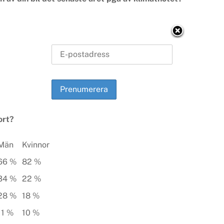
ort?
Män
Kvinnor
66 %
82 %
34 %
22 %
28 %
18 %
11 %
10 %