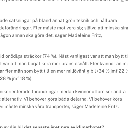
ökade satsningar på bland annat grön teknik och hållbara
förändringar. Fler måste motivera sig själva att minska sin
t någon annan ska göra det, säger Madeleine Fritz,
vid onödiga sträckor (74 %). Näst vanligast var att man bytt ti
st var att man börjat köra mer bränslesnålt. Fler kvinnor än m
r fler män som bytt till en mer miljövänlig bil (34 % jmf 22 %
28 % jmf 18 %).
knikorienterade förändringar medan kvinnor oftare ser andra
alternativ. Vi behöver göra båda delarna. Vi behöver köra
h vi måste minska våra transporter, säger Madeleine Fritz,
 av din bil det senaste året pga av klimathotet?