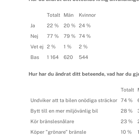
Totalt
Män
Kvinnor
Ja
22 %
20 %
24 %
Nej
77 %
79 %
74 %
Vet ej
2 %
1 %
2 %
Bas
1 164
620
544
Hur har du ändrat ditt beteende, vad har du gj
Totalt
Undviker att ta bilen onödiga sträckor
74 %
Bytt till en mer miljövänlig bil
28 %
Kör bränslesnålare
23 %
Köper ”grönare” bränsle
10 %