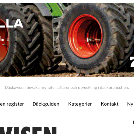
Däckavisen bevakar nyheter, affärer och utveckling i däckbranschen.
n register
Däckguiden
Kategorier
Kontakt
Ny