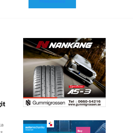
Prenumerera
it
ka
rt