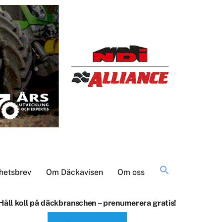
Sök
hetsbrev
Om Däckavisen
Om oss
efter:
Håll koll på däckbranschen – prenumerera gratis!