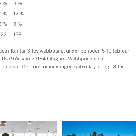
3 %
3 %
9 %
12 %
0 %
0 %
122
129
s i Kantar Sifos webbpanel under perioden 5-10 februari
n 16-79 år, varav 1164 bilägare. Webbpanelen är
iga urval. Det förekommer ingen självrekrytering i Sifos