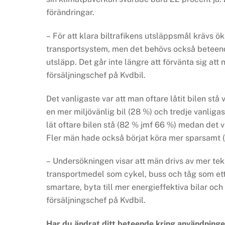
förändringar.
– För att klara biltrafikens utsläppsmål krävs 
transportsystem, men det behövs också beteende
utsläpp. Det går inte längre att förvänta sig at
försäljningschef på Kvdbil.
Det vanligaste var att man oftare låtit bilen stå 
en mer miljövänlig bil (28 %) och tredje vanliga
lät oftare bilen stå (82 % jmf 66 %) medan det va
Fler män hade också börjat köra mer sparsamt (
– Undersökningen visar att män drivs av mer te
transportmedel som cykel, buss och tåg som ett 
smartare, byta till mer energieffektiva bilar oc
försäljningschef på Kvdbil.
Har du ändrat ditt beteende kring användningen