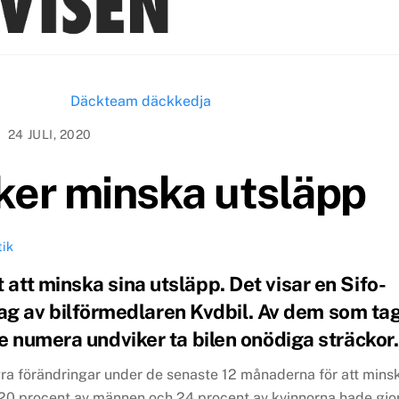
24 JULI, 2020
öker minska utsläpp
tik
 att minska sina utsläpp. Det visar en Sifo-
g av bilförmedlaren Kvdbil. Av dem som tag
 de numera undviker ta bilen onödiga sträckor.
några förändringar under de senaste 12 månaderna för att mins
 20 procent av männen och 24 procent av kvinnorna hade gjo