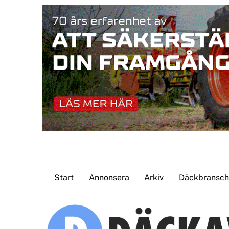
Skip
to
content
Start
Annonsera
Arkiv
Däckbransche