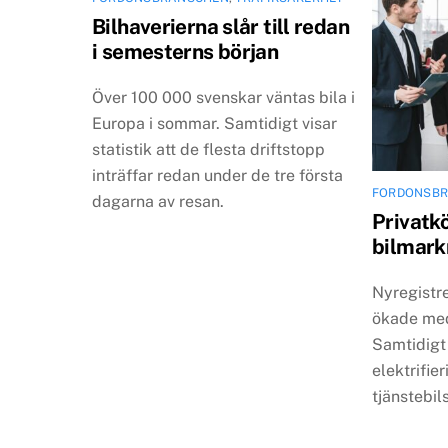
Bilhaverierna slår till redan
i semesterns början
Över 100 000 svenskar väntas bila i
Europa i sommar. Samtidigt visar
statistik att de flesta driftstopp
inträffar redan under de tre första
FORDONSB
dagarna av resan.
Privatk
bilmarkn
Nyregistr
ökade med 
Samtidigt 
elektrifie
tjänstebi