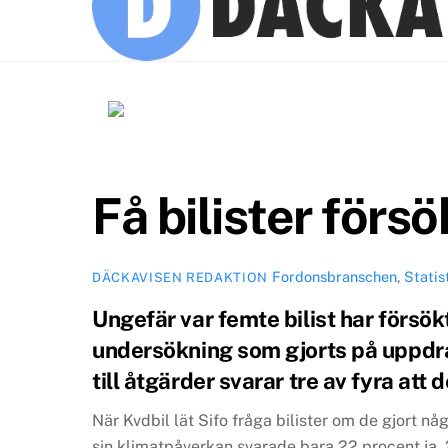
Få bilister förs
Fordonsbranschen
,
Statis
DÄCKAVISEN REDAKTION
Ungefär var femte bilist har försökt
undersökning som gjorts på uppdra
till åtgärder svarar tre av fyra att
När Kvdbil lät Sifo fråga bilister om de gjort 
sin klimatpåverkan svarade bara 22 procent ja.