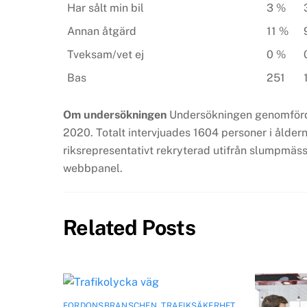
Har sålt min bil
3 %
Annan åtgärd
11 %
Tveksam/vet ej
0 %
Bas
251
Om undersökningen
Undersökningen genomförde
2020. Totalt intervjuades 1604 personer i ålder
riksrepresentativt rekryterad utifrån slumpmäss
webbpanel.
Related Posts
FORDONSBRANSCHEN
,
TRAFIKSÄKERHET