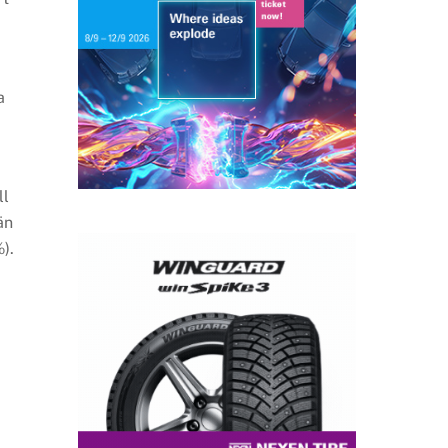
a
ll
än
).