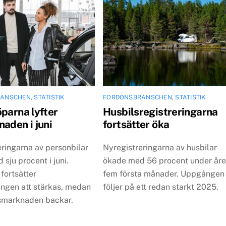
RANSCHEN
,
STATISTIK
FORDONSBRANSCHEN
,
STATISTIK
öparna lyfter
Husbilsregistreringarna
aden i juni
fortsätter öka
eringarna av personbilar
Nyregistreringarna av husbilar
sju procent i juni.
ökade med 56 procent under åre
fortsätter
fem första månader. Uppgången
ringen att stärkas, medan
följer på ett redan starkt 2025.
lsmarknaden backar.