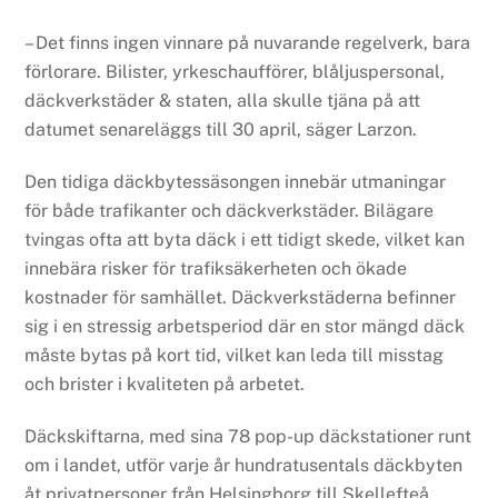
– Det finns ingen vinnare på nuvarande regelverk, bara
förlorare. Bilister, yrkeschaufförer, blåljuspersonal,
däckverkstäder & staten, alla skulle tjäna på att
datumet senareläggs till 30 april, säger Larzon.
Den tidiga däckbytessäsongen innebär utmaningar
för både trafikanter och däckverkstäder. Bilägare
tvingas ofta att byta däck i ett tidigt skede, vilket kan
innebära risker för trafiksäkerheten och ökade
kostnader för samhället. Däckverkstäderna befinner
sig i en stressig arbetsperiod där en stor mängd däck
måste bytas på kort tid, vilket kan leda till misstag
och brister i kvaliteten på arbetet.
Däckskiftarna, med sina 78 pop-up däckstationer runt
om i landet, utför varje år hundratusentals däckbyten
åt privatpersoner från Helsingborg till Skellefteå.