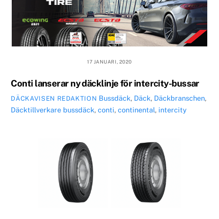
17 JANUARI, 2020
Conti lanserar ny däcklinje för intercity-bussar
Bussdäck
,
Däck
,
Däckbranschen
,
DÄCKAVISEN REDAKTION
Däcktillverkare
bussdäck
,
conti
,
continental
,
intercity