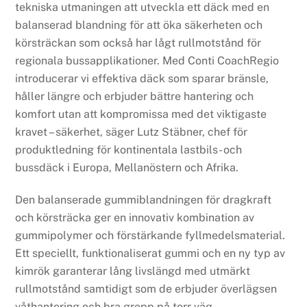
tekniska utmaningen att utveckla ett däck med en
balanserad blandning för att öka säkerheten och
körsträckan som också har lågt rullmotstånd för
regionala bussapplikationer. Med Conti CoachRegio
introducerar vi effektiva däck som sparar bränsle,
håller längre och erbjuder bättre hantering och
komfort utan att kompromissa med det viktigaste
kravet – säkerhet, säger Lutz Stäbner, chef för
produktledning för kontinentala lastbils- och
bussdäck i Europa, Mellanöstern och Afrika.
Den balanserade gummiblandningen för dragkraft
och körsträcka ger en innovativ kombination av
gummipolymer och förstärkande fyllmedelsmaterial.
Ett speciellt, funktionaliserat gummi och en ny typ av
kimrök garanterar lång livslängd med utmärkt
rullmotstånd samtidigt som de erbjuder överlägsen
våthantering och bra grepp på torr väg.