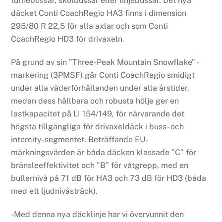
turnébussar, skolbussar eller linjebussar. Det nya
däcket Conti CoachRegio HA3 finns i dimension
295/80 R 22,5 för alla axlar och som Conti
CoachRegio HD3 för drivaxeln.
På grund av sin ”Three-Peak Mountain Snowflake” -
markering (3PMSF) går Conti CoachRegio smidigt
under alla väderförhållanden under alla årstider,
medan dess hållbara och robusta hölje ger en
lastkapacitet på LI 154/149, för närvarande det
högsta tillgängliga för drivaxeldäck i buss- och
intercity-segmentet. Beträffande EU-
märkningsvärden är båda däcken klassade ”C” för
bränsleeffektivitet och ”B” för våtgrepp, med en
bullernivå på 71 dB för HA3 och 73 dB för HD3 (båda
med ett ljudnivåsträck).
-Med denna nya däcklinje har vi övervunnit den