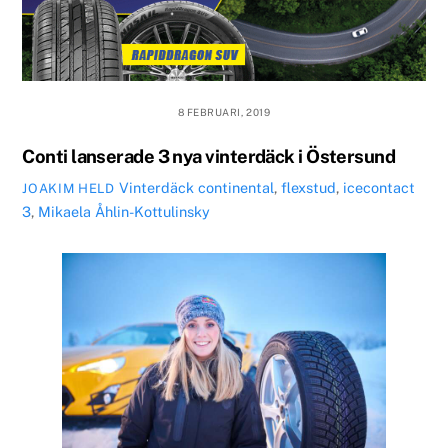
8 FEBRUARI, 2019
Conti lanserade 3 nya vinterdäck i Östersund
Vinterdäck
continental
,
flexstud
,
icecontact
JOAKIM HELD
3
,
Mikaela Åhlin-Kottulinsky