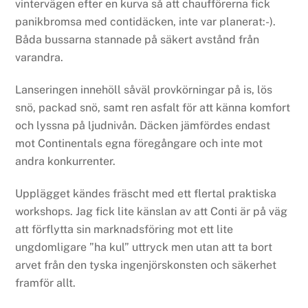
vintervägen efter en kurva så att chaufförerna fick
panikbromsa med contidäcken, inte var planerat:-).
Båda bussarna stannade på säkert avstånd från
varandra.
Lanseringen innehöll såväl provkörningar på is, lös
snö, packad snö, samt ren asfalt för att känna komfort
och lyssna på ljudnivån. Däcken jämfördes endast
mot Continentals egna föregångare och inte mot
andra konkurrenter.
Upplägget kändes fräscht med ett flertal praktiska
workshops. Jag fick lite känslan av att Conti är på väg
att förflytta sin marknadsföring mot ett lite
ungdomligare ”ha kul” uttryck men utan att ta bort
arvet från den tyska ingenjörskonsten och säkerhet
framför allt.