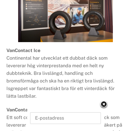
VanContact Ice
Continental har utvecklat ett dubbat däck som
levererar hög vinterprestanda med en helt ny
dubbteknik. Bra livslängd, handling och
bromsförmåga och ska ha en riktigt bra livslängd.
Isgreppet var fantastiskt bra för ett vinterdäck för
lätta lastbilar.
VanContact Viking
Ett soft compound nordiskt odubbat vinterdäck som
levererar riktigt bra på is men är förträffligt säkert på