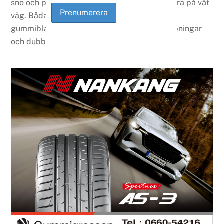
snö och packad snö. Skall även vara riktigt bra på våt
väg. Båda däcken uppges ha exakt samma
gummiblandning och det är bara antalet sajpningar
och dubben som skiljer dem åt.