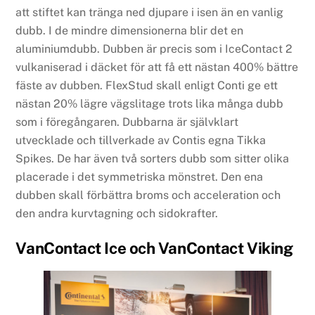
att stiftet kan tränga ned djupare i isen än en vanlig
dubb. I de mindre dimensionerna blir det en
aluminiumdubb. Dubben är precis som i IceContact 2
vulkaniserad i däcket för att få ett nästan 400% bättre
fäste av dubben. FlexStud skall enligt Conti ge ett
nästan 20% lägre vägslitage trots lika många dubb
som i föregångaren. Dubbarna är självklart
utvecklade och tillverkade av Contis egna Tikka
Spikes. De har även två sorters dubb som sitter olika
placerade i det symmetriska mönstret. Den ena
dubben skall förbättra broms och acceleration och
den andra kurvtagning och sidokrafter.
VanContact Ice och VanContact Viking