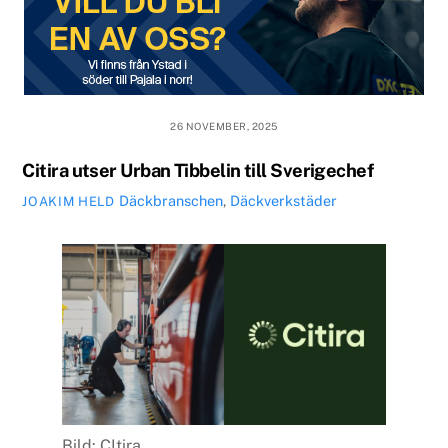
26 NOVEMBER, 2025
Citira utser Urban Tibbelin till Sverigechef
Däckbranschen
,
Däckverkstäder
JOAKIM HELD
Bild: CItira