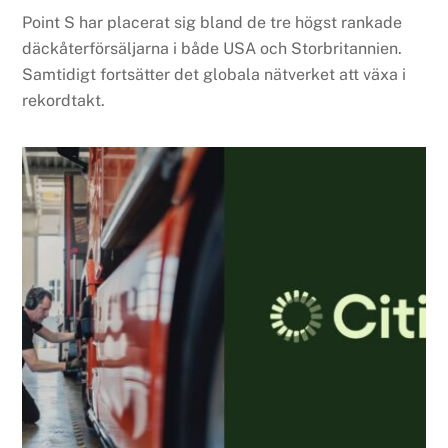
Point S har placerat sig bland de tre högst rankade
däckåterförsäljarna i både USA och Storbritannien.
Samtidigt fortsätter det globala nätverket att växa i
rekordtakt.