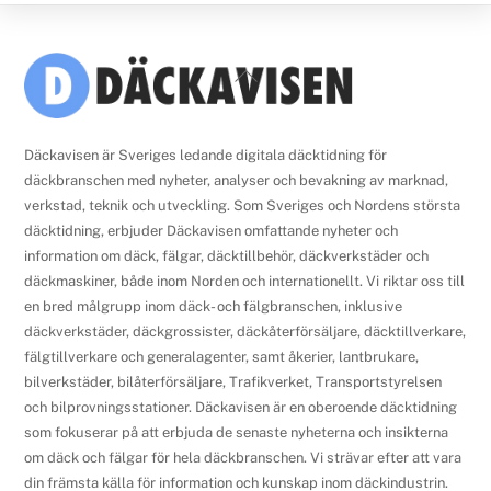
Back
To
Top
Däckavisen är Sveriges ledande digitala däcktidning för
däckbranschen med nyheter, analyser och bevakning av marknad,
verkstad, teknik och utveckling. Som Sveriges och Nordens största
däcktidning, erbjuder Däckavisen omfattande nyheter och
information om däck, fälgar, däcktillbehör, däckverkstäder och
däckmaskiner, både inom Norden och internationellt. Vi riktar oss till
en bred målgrupp inom däck- och fälgbranschen, inklusive
däckverkstäder, däckgrossister, däckåterförsäljare, däcktillverkare,
fälgtillverkare och generalagenter, samt åkerier, lantbrukare,
bilverkstäder, bilåterförsäljare, Trafikverket, Transportstyrelsen
och bilprovningsstationer. Däckavisen är en oberoende däcktidning
som fokuserar på att erbjuda de senaste nyheterna och insikterna
om däck och fälgar för hela däckbranschen. Vi strävar efter att vara
din främsta källa för information och kunskap inom däckindustrin.