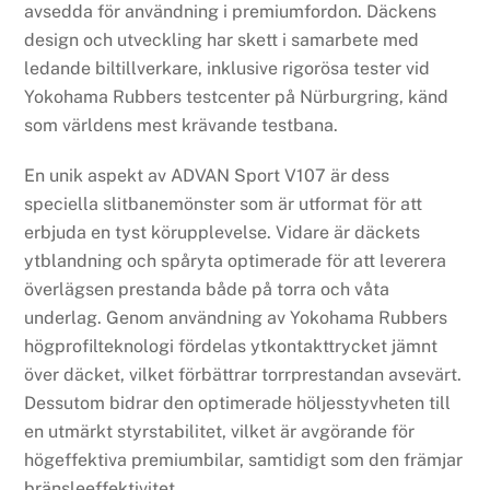
avsedda för användning i premiumfordon. Däckens
design och utveckling har skett i samarbete med
ledande biltillverkare, inklusive rigorösa tester vid
Yokohama Rubbers testcenter på Nürburgring, känd
som världens mest krävande testbana.
En unik aspekt av ADVAN Sport V107 är dess
speciella slitbanemönster som är utformat för att
erbjuda en tyst körupplevelse. Vidare är däckets
ytblandning och spåryta optimerade för att leverera
överlägsen prestanda både på torra och våta
underlag. Genom användning av Yokohama Rubbers
högprofilteknologi fördelas ytkontakttrycket jämnt
över däcket, vilket förbättrar torrprestandan avsevärt.
Dessutom bidrar den optimerade höljesstyvheten till
en utmärkt styrstabilitet, vilket är avgörande för
högeffektiva premiumbilar, samtidigt som den främjar
bränsleeffektivitet.