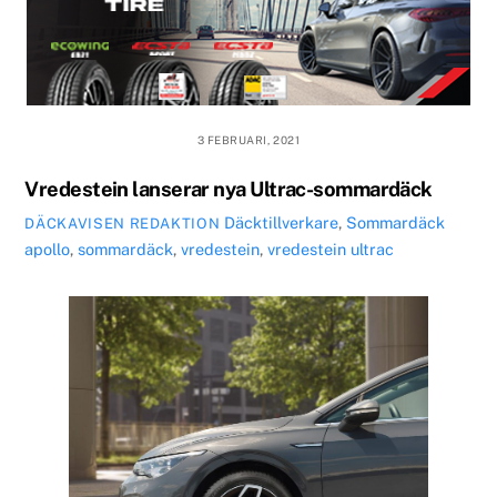
3 FEBRUARI, 2021
Vredestein lanserar nya Ultrac-sommardäck
Däcktillverkare
,
Sommardäck
DÄCKAVISEN REDAKTION
apollo
,
sommardäck
,
vredestein
,
vredestein ultrac