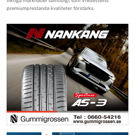
viktiga marknader samtidigt som Vredesteins
premiumprestanda kvaliteter förstärks.