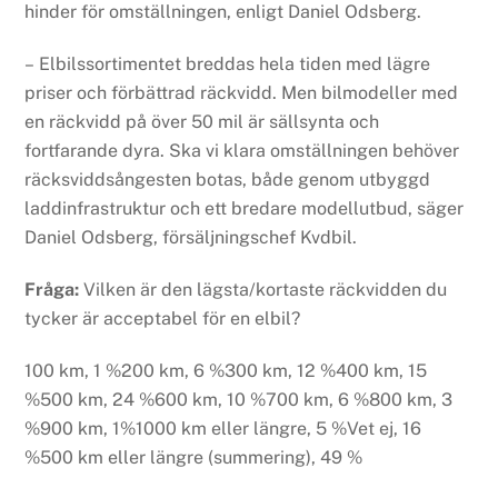
hinder för omställningen, enligt Daniel Odsberg.
– Elbilssortimentet breddas hela tiden med lägre
priser och förbättrad räckvidd. Men bilmodeller med
en räckvidd på över 50 mil är sällsynta och
fortfarande dyra. Ska vi klara omställningen behöver
räcksviddsångesten botas, både genom utbyggd
laddinfrastruktur och ett bredare modellutbud, säger
Daniel Odsberg, försäljningschef Kvdbil.
Fråga:
Vilken är den lägsta/kortaste räckvidden du
tycker är acceptabel för en elbil?
100 km, 1 %200 km, 6 %300 km, 12 %400 km, 15
%500 km, 24 %600 km, 10 %700 km, 6 %800 km, 3
%900 km, 1%1000 km eller längre, 5 %Vet ej, 16
%500 km eller längre (summering), 49 %