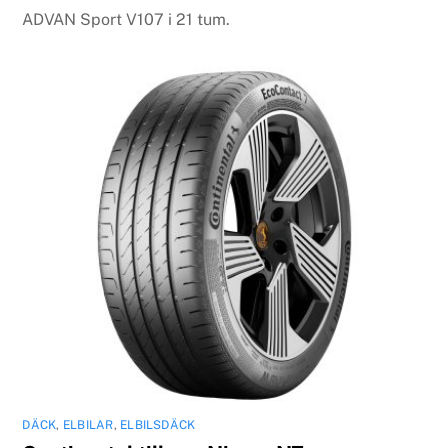
ADVAN Sport V107 i 21 tum.
DÄCK
,
ELBILAR
,
ELBILSDÄCK