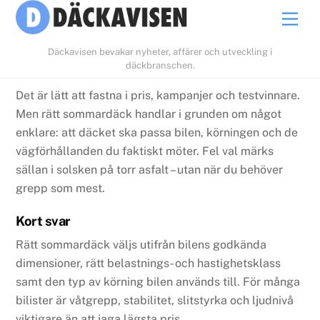
Skip
Men
to
content
Däckavisen bevakar nyheter, affärer och utveckling i
däckbranschen.
Det är lätt att fastna i pris, kampanjer och testvinnare.
Men rätt sommardäck handlar i grunden om något
enklare: att däcket ska passa bilen, körningen och de
vägförhållanden du faktiskt möter. Fel val märks
sällan i solsken på torr asfalt – utan när du behöver
grepp som mest.
Kort svar
Rätt sommardäck väljs utifrån bilens godkända
dimensioner, rätt belastnings- och hastighetsklass
samt den typ av körning bilen används till. För många
bilister är våtgrepp, stabilitet, slitstyrka och ljudnivå
viktigare än att jaga lägsta pris.