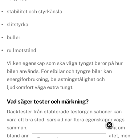
stabilitet och styrkänsla
slitstyrka
buller
rullmotstånd
Vilken egenskap som ska väga tyngst beror på hur
bilen används. För elbilar och tyngre bilar kan
energiförbrukning, belastningstålighet och
ljudkomfort väga extra tungt.
Vad säger tester och märkning?
Däcktester från etablerade testorganisationer kan
vara ett bra stöd, särskilt när flera egenskaper vägs
samman. EU-märkning kan också ge vägledning om
bland annat våtgrepp, ljud och energieffektivitet, men