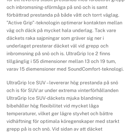
och inbromsning-sförmåga på snö och is samt
förbättrad prestanda på både vått och torrt väglag.
”Active Grip”-teknologin optimerar kontakten mellan
väg och däck på mycket hala underlag. Tack vare
däckets raka sajpningar som gräver sig ner i
underlaget presterar däcket väl vid grepp och
inbromsning på snö och is. UltraGrip Ice 2 finns
tillgänglig i 55 dimensioner mellan 13 och 19 tum,
varav 15 diemensioner med SoundComfort-teknologi.
UltraGrip Ice SUV – levererar hög prestanda på snö
och is för SUV:ar under extrema vinterförhållanden
UltraGrip Ice SUV-däckets mjuka blandning
bibehåller hög flexibilitet vid mycket låga
temperaturer, vilket ger lägre styvhet och bättre
vidhäftning för optimala köregenskaper med starkt
grepp på is och snö. Vid sidan av att däcket