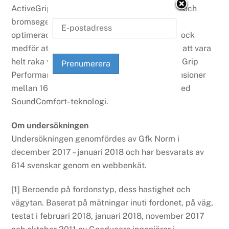
ActiveGrip-tekniken ger däcket bättre grepp och
bromsegenskaper samtidigt som den SUV-
optimerade placeringen av sajpningar och block
medför att blocken nu är vinklade istället för att vara
helt raka vilket ger bättre grepp på snö. UltraGrip
Performance SUV finns tillgänglig i 37 dimensioner
mellan 16 och 21 tum, varav 4 dimensioner med
SoundComfort- teknologi.
Om undersökningen
Undersökningen genomfördes av Gfk Norm i
december 2017 – januari 2018 och har besvarats av
614 svenskar genom en webbenkät.
[1] Beroende på fordonstyp, dess hastighet och
vägytan. Baserat på mätningar inuti fordonet, på väg,
testat i februari 2018, januari 2018, november 2017