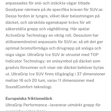
anpassades för snö- och istäckta vägar tittade
Goodyear närmare på de specifika kraven för SUV:ar.
Dessa fordon är tyngre, vilket ökar belastningen på
däcket, och särskilda egenskaper krävs för att
säkerställa grepp och väghållning. Här spelar
ActiveGrip Technology en viktig roll. Dessutom har
slitbanemönstret anpassats för SUV:ar, så att det ger
optimal bromsförmåga och drivgrepp på snöiga och
isiga vägar. UltraGrip Ice SUV är utrustat med TOP
Indicator Technology: en snösymbol på däcket som
gradvis försvinner och visar när däcket behöver bytas
ut. UltraGrip Ice SUV finns tillgänglig i 37 dimensioner
mellan 16 och 20 tum, varav 11 dimensioner med
SoundComfort-teknologi.
Europeiska friktionsdäck
UltraGrip Performance – levererar utmärkt grepp för