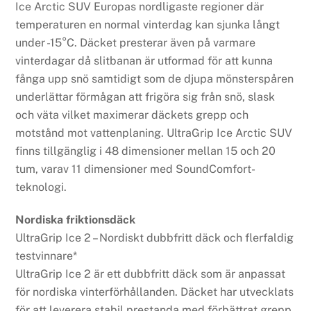
Ice Arctic SUV Europas nordligaste regioner där
temperaturen en normal vinterdag kan sjunka långt
under -15°C. Däcket presterar även på varmare
vinterdagar då slitbanan är utformad för att kunna
fånga upp snö samtidigt som de djupa mönsterspåren
underlättar förmågan att frigöra sig från snö, slask
och väta vilket maximerar däckets grepp och
motstånd mot vattenplaning. UltraGrip Ice Arctic SUV
finns tillgänglig i 48 dimensioner mellan 15 och 20
tum, varav 11 dimensioner med SoundComfort-
teknologi.
Nordiska friktionsdäck
UltraGrip Ice 2 – Nordiskt dubbfritt däck och flerfaldig
testvinnare*
UltraGrip Ice 2 är ett dubbfritt däck som är anpassat
för nordiska vinterförhållanden. Däcket har utvecklats
för att leverera stabil prestanda med förbättrat grepp