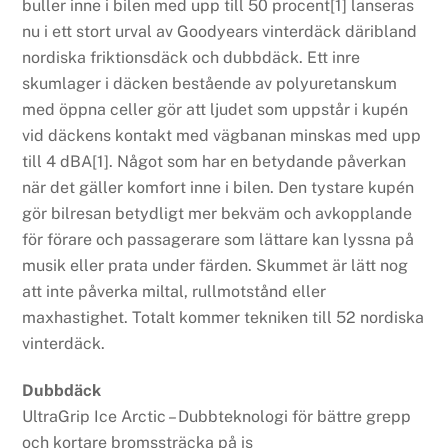
buller inne i bilen med upp till 50 procent[1] lanseras
nu i ett stort urval av Goodyears vinterdäck däribland
nordiska friktionsdäck och dubbdäck. Ett inre
skumlager i däcken bestående av polyuretanskum
med öppna celler gör att ljudet som uppstår i kupén
vid däckens kontakt med vägbanan minskas med upp
till 4 dBA[1]. Något som har en betydande påverkan
när det gäller komfort inne i bilen. Den tystare kupén
gör bilresan betydligt mer bekväm och avkopplande
för förare och passagerare som lättare kan lyssna på
musik eller prata under färden. Skummet är lätt nog
att inte påverka miltal, rullmotstånd eller
maxhastighet. Totalt kommer tekniken till 52 nordiska
vinterdäck.
Dubbdäck
UltraGrip Ice Arctic – Dubbteknologi för bättre grepp
och kortare bromssträcka på is