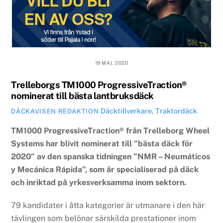
19 MAJ, 2020
Trelleborgs TM1000 ProgressiveTraction®
nominerat till bästa lantbruksdäck
Däcktillverkare
,
Traktordäck
DÄCKAVISEN REDAKTION
TM1000 ProgressiveTraction® från Trelleborg Wheel
Systems har blivit nominerat till ”bästa däck för
2020” av den spanska tidningen ”NMR – Neumáticos
y Mecánica Rápida”, som är specialiserad på däck
och inriktad på yrkesverksamma inom sektorn.
79 kandidater i åtta kategorier är utmanare i den här
tävlingen som belönar särskilda prestationer inom