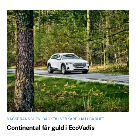
DÄCKBRANSCHEN
,
DÄCKTILLVERKARE
,
HÅLLBARHET
Continental får guld i EcoVadis