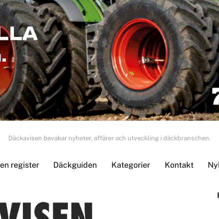
Däckavisen bevakar nyheter, affärer och utveckling i däckbranschen.
n register
Däckguiden
Kategorier
Kontakt
Ny