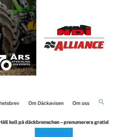
Sök
hetsbrev
Om Däckavisen
Om oss
efter:
Håll koll på däckbranschen – prenumerera gratis!
Prenumerera