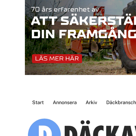
Skip
to
content
Start
Annonsera
Arkiv
Däckbransche