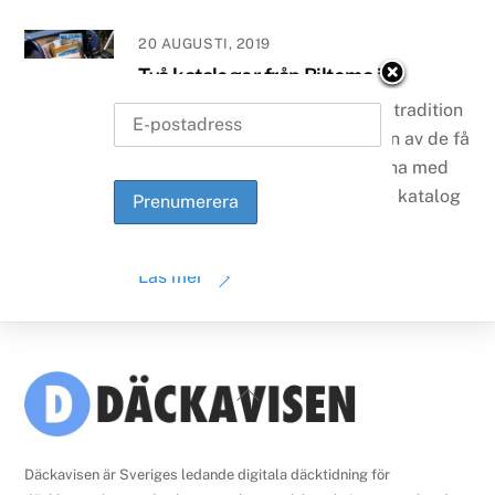
20 AUGUSTI, 2019
Två kataloger från Biltema i år
Biltemakatalogens har en lång tradition
i de nordiska länderna och är en av de få
kvarvarande tryckta katalogerna med
full distribution. Biltemas 142:e katalog
släpptes […]
Läs mer
Back
To
Top
Däckavisen är Sveriges ledande digitala däcktidning för