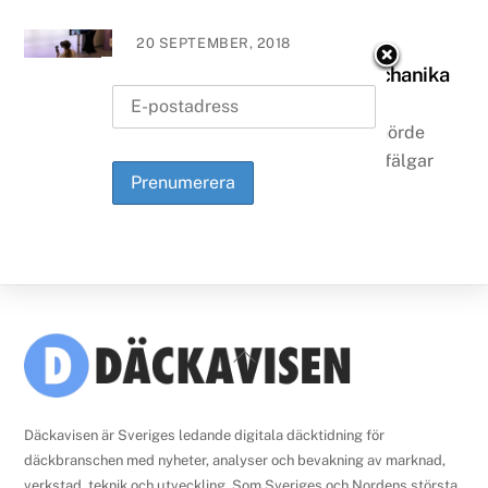
20 SEPTEMBER, 2018
Bilder: blandat från Automechanika
2018
Lite blandade bilder som inte hörde
hemma varken gällande däck, fälgar
eller verkstadsutrustning.
Läs mer
Back
To
Top
Däckavisen är Sveriges ledande digitala däcktidning för
däckbranschen med nyheter, analyser och bevakning av marknad,
verkstad, teknik och utveckling. Som Sveriges och Nordens största