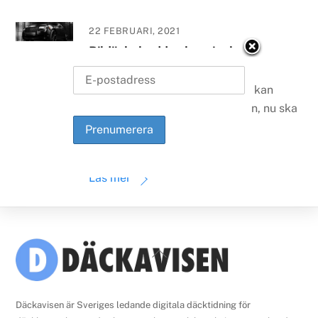
22 FEBRUARI, 2021
Bildäckskudde ska minska
deformering
Vid en längre tids uppställning kan
bildäck drabbas av deformation, nu ska
en bildäckskudde råda bot på
problemet.
Läs mer
Back
To
Top
Däckavisen är Sveriges ledande digitala däcktidning för