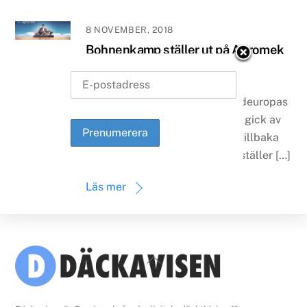
8 NOVEMBER, 2018
Bohnenkamp ställer ut på Agromek
– Nordeuropas största
jordbruksmässa
Det är nästan två år sedan Nordeuropas
största jordbruksmässa senast gick av
stapeln, och nu när mässan är tillbaka
igen är Bohnenkamp med och ställer […]
Läs mer
Back
To
Top