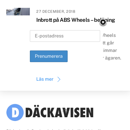
27 DECEMBER, 2018
Inbrott på ABS Wheels – belöning
50.000
Dagen innan julafton får ABS Wheels
centrallager inbrott. Vid midnatt går
larmet och det tar inte många timmar
innan grannlokalerna kontaktar ägaren.
…
Läs mer
Back
To
Top