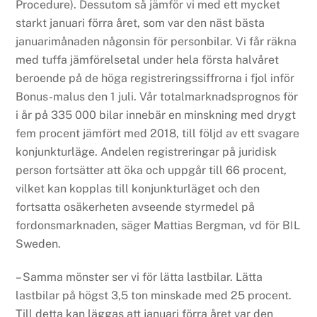
Procedure). Dessutom så jämför vi med ett mycket
starkt januari förra året, som var den näst bästa
januarimånaden någonsin för personbilar. Vi får räkna
med tuffa jämförelsetal under hela första halvåret
beroende på de höga registreringssiffrorna i fjol inför
Bonus-malus den 1 juli. Vår totalmarknadsprognos för
i år på 335 000 bilar innebär en minskning med drygt
fem procent jämfört med 2018, till följd av ett svagare
konjunkturläge. Andelen registreringar på juridisk
person fortsätter att öka och uppgår till 66 procent,
vilket kan kopplas till konjunkturläget och den
fortsatta osäkerheten avseende styrmedel på
fordonsmarknaden, säger Mattias Bergman, vd för BIL
Sweden.
– Samma mönster ser vi för lätta lastbilar. Lätta
lastbilar på högst 3,5 ton minskade med 25 procent.
Till detta kan läggas att januari förra året var den