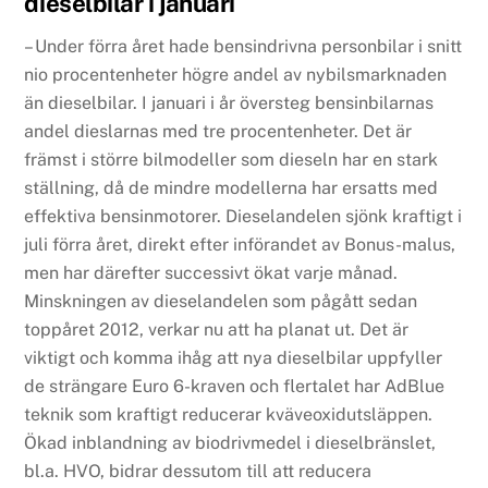
dieselbilar i januari
– Under förra året hade bensindrivna personbilar i snitt
nio procentenheter högre andel av nybilsmarknaden
än dieselbilar. I januari i år översteg bensinbilarnas
andel dieslarnas med tre procentenheter. Det är
främst i större bilmodeller som dieseln har en stark
ställning, då de mindre modellerna har ersatts med
effektiva bensinmotorer. Dieselandelen sjönk kraftigt i
juli förra året, direkt efter införandet av Bonus-malus,
men har därefter successivt ökat varje månad.
Minskningen av dieselandelen som pågått sedan
toppåret 2012, verkar nu att ha planat ut. Det är
viktigt och komma ihåg att nya dieselbilar uppfyller
de strängare Euro 6-kraven och flertalet har AdBlue
teknik som kraftigt reducerar kväveoxidutsläppen.
Ökad inblandning av biodrivmedel i dieselbränslet,
bl.a. HVO, bidrar dessutom till att reducera