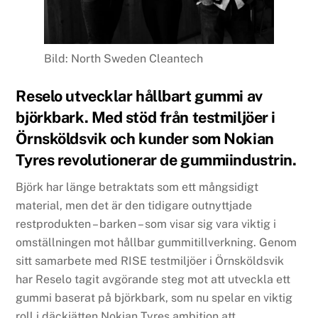
Bild: North Sweden Cleantech
Reselo utvecklar hållbart gummi av
björkbark. Med stöd från testmiljöer i
Örnsköldsvik och kunder som Nokian
Tyres revolutionerar de gummiindustrin.
Björk har länge betraktats som ett mångsidigt
material, men det är den tidigare outnyttjade
restprodukten – barken – som visar sig vara viktig i
omställningen mot hållbar gummitillverkning. Genom
sitt samarbete med RISE testmiljöer i Örnsköldsvik
har Reselo tagit avgörande steg mot att utveckla ett
gummi baserat på björkbark, som nu spelar en viktig
roll i däckjätten Nokian Tyres ambition att