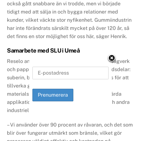
också gått snabbare än vi trodde, men vi började
tidigt med att sälja in och bygga relationer med
kunder, vilket väckte stor nyfikenhet. Gummiindustrin
har inte förändrats särskilt mycket på över 120 år, så
det finns en stor möjlighet för oss här, säger Henrik.
Samarbete med SLU i Umeå
Reselo använder björkbark från bland annat sågverk
och pappersbruk, som separeras i tre beståndsdelar:
suberin, betulin och lignin. Suberinet används för att
tillverka gummit, medan de andra
materialströmmarna används för andra högvärda
applikationer inom biopharma, kosmetika, och andra
industriella kemiapplikationer.
– Vi använder över 90 procent av råvaran, och det som
blir över fungerar utmärkt som bränsle, vilket gör