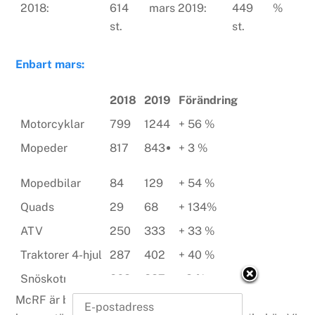
2018:
614
mars 2019:
449
%
st.
st.
Enbart mars:
2018
2019
Förändring
Motorcyklar
799
1244
+ 56 %
Mopeder
817
843
+ 3 %
Mopedbilar
84
129
+ 54 %
Quads
29
68
+ 134%
ATV
250
333
+ 33 %
Traktorer 4-hjul
287
402
+ 40 %
Snöskotrar
863
837
– 3 %
McRF är branschorganisation för Sveriges