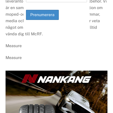
leverantörer av mopeder, motorcyklar och tillbehör. Vi
är en samlad resurs för kunskap och information om
moped- och motorcykelbranschen för medlemmar,
media och andra intressenter. När du behöver veta
något om mopeder och motorcyklar kan du alltid
vända dig till McRF.
Measure
Measure