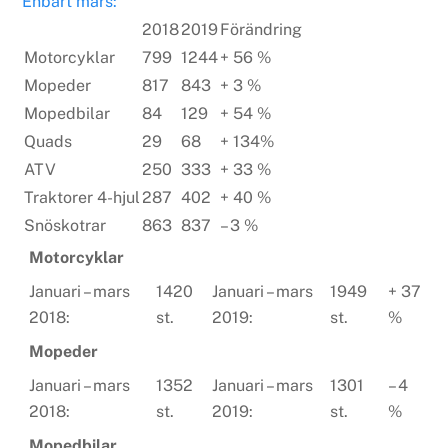
Enbart mars:
2018
2019
Förändring
Motorcyklar
799
1244
+ 56 %
Mopeder
817
843
+ 3 %
Mopedbilar
84
129
+ 54 %
Quads
29
68
+ 134%
ATV
250
333
+ 33 %
Traktorer 4-hjul
287
402
+ 40 %
Snöskotrar
863
837
– 3 %
Motorcyklar
Januari – mars
1420
Januari – mars
1949
+ 37
2018:
st.
2019:
st.
%
Mopeder
Januari – mars
1352
Januari – mars
1301
– 4
2018:
st.
2019:
st.
%
Mopedbilar