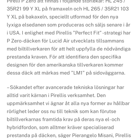
Pirelli P Zero att finnas i följande storlekar: HL 245 /
35R21 99 Y XL på framaxeln och HL 265 / 35R21 103
Y XL på bakaxeln, speciellt utformad för den nya
lyxiga elsedanen som produceras och säljs senare i år
i USA. I enlighet med Pirellis ”Perfect Fit” -strategi har
P Zero-däcken för Lucid Air utvecklats tillsammans
med biltillverkaren för att helt uppfylla de nödvändiga
prestanda kraven. För att identifiera den specifika
designen för den amerikanska tillverkaren kommer
dessa däck att märkas med ”LM1” på sidoväggarna.
– Sökandet efter avancerade tekniska lösningar har
alltid varit kärnan i Pirellis verksamhet. Den
uppmärksamhet vi ägnar åt alla nya former av hållbar
rörlighet leder oss nu till teknik som kan förutse
biltillverkarnas framtida krav på deras nya el- och
hybridfordon, som alltmer kräver specialiserad
prestanda på däcken, säger Pierangelo Misani, Pirellis