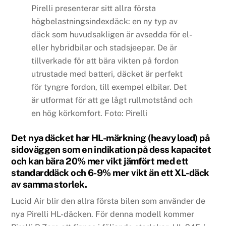
Pirelli presenterar sitt allra första
högbelastningsindexdäck: en ny typ av
däck som huvudsakligen är avsedda för el-
eller hybridbilar och stadsjeepar. De är
tillverkade för att bära vikten på fordon
utrustade med batteri, däcket är perfekt
för tyngre fordon, till exempel elbilar. Det
är utformat för att ge lågt rullmotstånd och
en hög körkomfort. Foto: Pirelli
Det nya däcket har HL-märkning (heavy load) på
sidoväggen som en indikation på dess kapacitet
och kan bära 20% mer vikt jämfört med ett
standarddäck och 6-9% mer vikt än ett XL-däck
av samma storlek.
Lucid Air blir den allra första bilen som använder de
nya Pirelli HL-däcken. För denna modell kommer