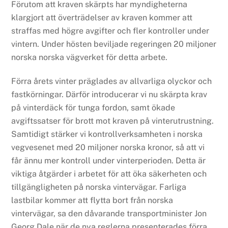
Förutom att kraven skärpts har myndigheterna
klargjort att överträdelser av kraven kommer att
straffas med högre avgifter och fler kontroller under
vintern. Under hösten beviljade regeringen 20 miljoner
norska norska vägverket för detta arbete.
Förra årets vinter präglades av allvarliga olyckor och
fastkörningar. Därför introducerar vi nu skärpta krav
på vinterdäck för tunga fordon, samt ökade
avgiftssatser för brott mot kraven på vinterutrustning.
Samtidigt stärker vi kontrollverksamheten i norska
vegvesenet med 20 miljoner norska kronor, så att vi
får ännu mer kontroll under vinterperioden. Detta är
viktiga åtgärder i arbetet för att öka säkerheten och
tillgängligheten på norska vintervägar. Farliga
lastbilar kommer att flytta bort från norska
vintervägar, sa den dåvarande transportminister Jon
Georg Dale när de nya reglerna presenterades förra