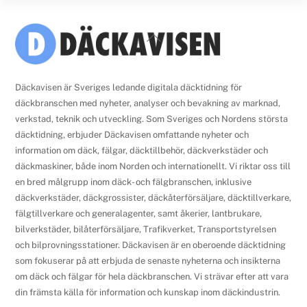
Back
To
Top
Däckavisen är Sveriges ledande digitala däcktidning för
däckbranschen med nyheter, analyser och bevakning av marknad,
verkstad, teknik och utveckling. Som Sveriges och Nordens största
däcktidning, erbjuder Däckavisen omfattande nyheter och
information om däck, fälgar, däcktillbehör, däckverkstäder och
däckmaskiner, både inom Norden och internationellt. Vi riktar oss till
en bred målgrupp inom däck- och fälgbranschen, inklusive
däckverkstäder, däckgrossister, däckåterförsäljare, däcktillverkare,
fälgtillverkare och generalagenter, samt åkerier, lantbrukare,
bilverkstäder, bilåterförsäljare, Trafikverket, Transportstyrelsen
och bilprovningsstationer. Däckavisen är en oberoende däcktidning
som fokuserar på att erbjuda de senaste nyheterna och insikterna
om däck och fälgar för hela däckbranschen. Vi strävar efter att vara
din främsta källa för information och kunskap inom däckindustrin.