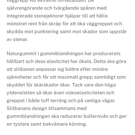
väggrepp vid extrema förhållanden. De
självrengörande och tvärgående spåren med
integrerade stenejektorer hjälper till att hålla
mönstret rent från skräp för att öka väggreppet och
skydda mot punktering samt mot skador som uppstår
av stenar.
Naturgummit i gummiblandningen har producerats
hållbart och dess elasticitet har ökats. Detta ska göra
att slitbanan anpassar sig bättre efter mindre
ojämnheter och får ett maximalt grepp samtidigt som
skyddet för skärskador ökar. Tack vare den höga
ytdensiteten så ökar även viskoelasticiteten och
greppet i både tuff terräng och på vanliga vägar.
Slitbanans design tillsammans med
gummiblandningen ska reducerar bullernivån och ger
en tystare samt bekvämare körning.