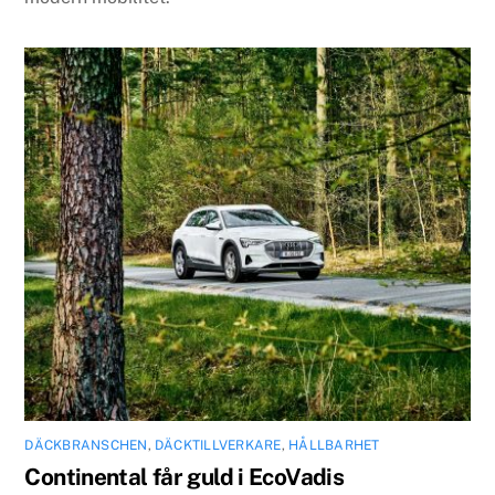
DÄCKBRANSCHEN
,
DÄCKTILLVERKARE
,
HÅLLBARHET
Continental får guld i EcoVadis