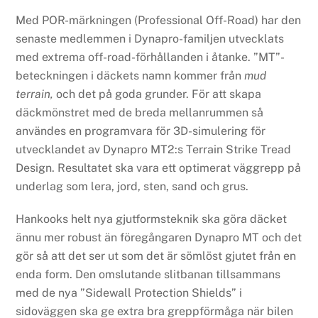
Med POR-märkningen (Professional Off-Road) har den
senaste medlemmen i Dynapro-familjen utvecklats
med extrema off-road-förhållanden i åtanke. ”MT”-
beteckningen i däckets namn kommer från
mud
terrain,
och det på goda grunder. För att skapa
däckmönstret med de breda mellanrummen så
användes en programvara för 3D-simulering för
utvecklandet av Dynapro MT2:s Terrain Strike Tread
Design. Resultatet ska vara ett optimerat väggrepp på
underlag som lera, jord, sten, sand och grus.
Hankooks helt nya gjutformsteknik ska göra däcket
ännu mer robust än föregångaren Dynapro MT och det
gör så att det ser ut som det är sömlöst gjutet från en
enda form. Den omslutande slitbanan tillsammans
med de nya ”Sidewall Protection Shields” i
sidoväggen ska ge extra bra greppförmåga när bilen