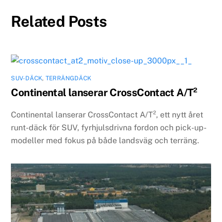
Related Posts
SUV-DÄCK
,
TERRÄNGDÄCK
Continental lanserar CrossContact A/T²
Continental lanserar CrossContact A/T², ett nytt året
runt-däck för SUV, fyrhjulsdrivna fordon och pick-up-
modeller med fokus på både landsväg och terräng.