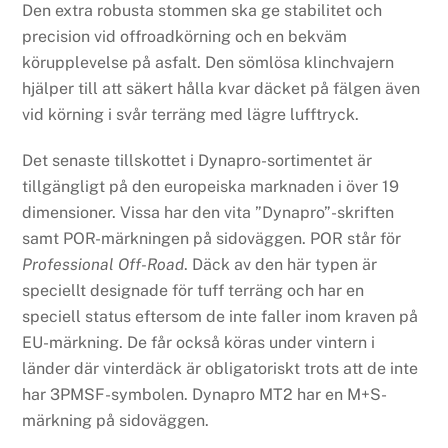
Den extra robusta stommen ska ge stabilitet och
precision vid offroadkörning och en bekväm
körupplevelse på asfalt. Den sömlösa klinchvajern
hjälper till att säkert hålla kvar däcket på fälgen även
vid körning i svår terräng med lägre lufftryck.
Det senaste tillskottet i Dynapro-sortimentet är
tillgängligt på den europeiska marknaden i över 19
dimensioner. Vissa har den vita ”Dynapro”-skriften
samt POR-märkningen på sidoväggen. POR står för
Professional Off-Road
. Däck av den här typen är
speciellt designade för tuff terräng och har en
speciell status eftersom de inte faller inom kraven på
EU-märkning. De får också köras under vintern i
länder där vinterdäck är obligatoriskt trots att de inte
har 3PMSF-symbolen. Dynapro MT2 har en M+S-
märkning på sidoväggen.