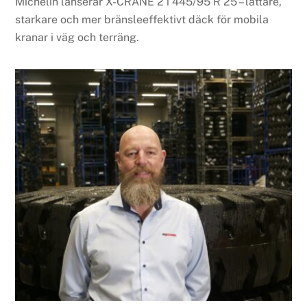
Michelin lanserar X-CRANE 2 i 445/95 R 25 – lättare,
starkare och mer bränsleeffektivt däck för mobila
kranar i väg och terräng.