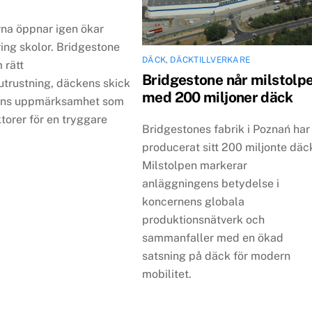
rna öppnar igen ökar
ring skolor. Bridgestone
DÄCK
,
DÄCKTILLVERKARE
 rätt
Bridgestone når milstolp
utrustning, däckens skick
med 200 miljoner däck
rens uppmärksamhet som
ktorer för en tryggare
Bridgestones fabrik i Poznań har
producerat sitt 200 miljonte däc
Milstolpen markerar
anläggningens betydelse i
koncernens globala
produktionsnätverk och
sammanfaller med en ökad
satsning på däck för modern
mobilitet.