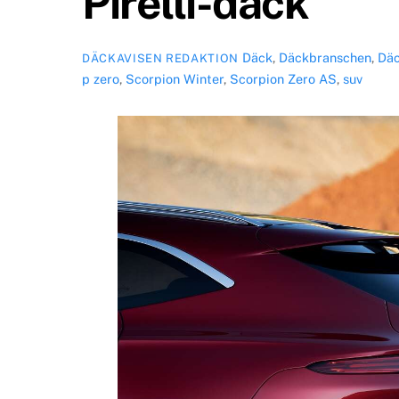
Pirelli-däck
Däck
,
Däckbranschen
,
Däc
DÄCKAVISEN REDAKTION
p zero
,
Scorpion Winter
,
Scorpion Zero AS
,
suv