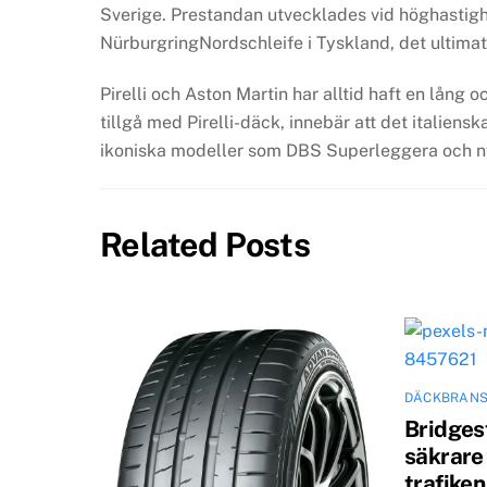
Sverige. Prestandan utvecklades vid höghastighe
NürburgringNordschleife i Tyskland, det ultimata
Pirelli och Aston Martin har alltid haft en lång
tillgå med Pirelli-däck, innebär att det italiens
ikoniska modeller som DBS Superleggera och n
Related Posts
DÄCKBRAN
Bridges
säkrare 
trafiken