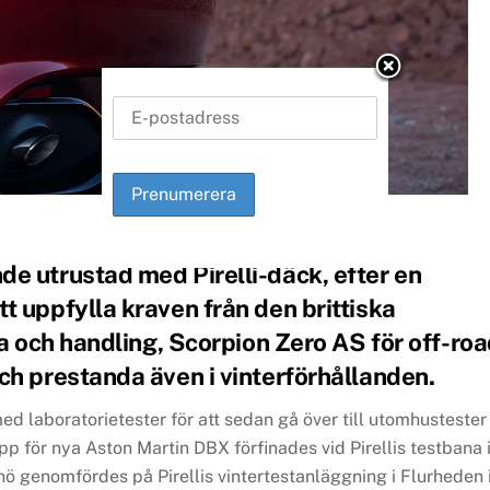
e utrustad med Pirelli-däck, efter en
t uppfylla kraven från den brittiska
da och handling, Scorpion Zero AS för off-ro
ch prestanda även i vinterförhållanden.
laboratorietester för att sedan gå över till utomhustester
pp för nya Aston Martin DBX förfinades vid Pirellis testbana 
nö genomfördes på Pirellis vintertestanläggning i Flurheden 