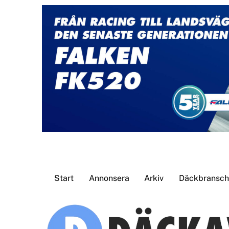
Skip
to
content
Start
Annonsera
Arkiv
Däckbransche