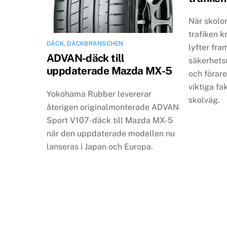
När skolo
trafiken k
DÄCK
,
DÄCKBRANSCHEN
lyfter fram
ADVAN-däck till
säkerhets
uppdaterade Mazda MX-5
och föra
viktiga fa
Yokohama Rubber levererar
skolväg.
återigen originalmonterade ADVAN
Sport V107-däck till Mazda MX-5
när den uppdaterade modellen nu
lanseras i Japan och Europa.