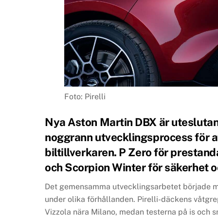
Foto: Pirelli
Nya Aston Martin DBX är uteslutand
noggrann utvecklingsprocess för at
biltillverkaren. P Zero för prestan
och Scorpion Winter för säkerhet o
Det gemensamma utvecklingsarbetet började med 
under olika förhållanden. Pirelli-däckens våtgre
Vizzola nära Milano, medan testerna på is och s