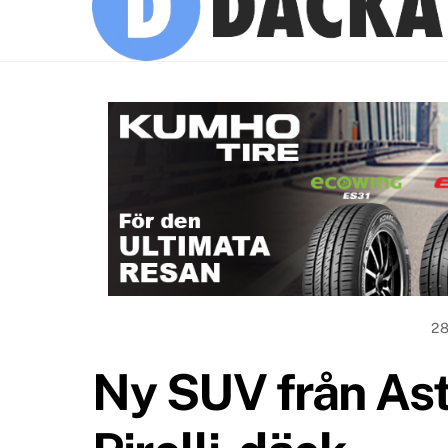
2
Ny SUV från As