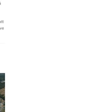
å
att
ive