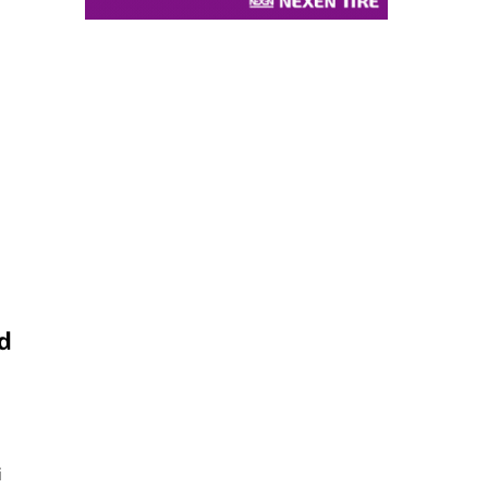
ad
i
i