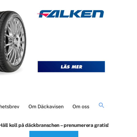
Sök
hetsbrev
Om Däckavisen
Om oss
efter:
Håll koll på däckbranschen – prenumerera gratis!