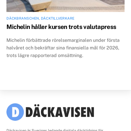
DÄCKBRANSCHEN
,
DÄCKTILLVERKARE
Michelin håller kursen trots valutapress
Michelin förbättrade rörelsemarginalen under första
halvåret och bekräftar sina finansiella mål för 2026,
trots lägre rapporterad omsättning.
Back
To
Top
Däckavisen är Sveriges ledande digitala däcktidning för