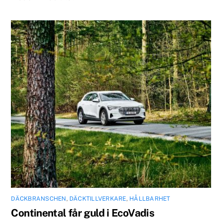
DÄCKBRANSCHEN
,
DÄCKTILLVERKARE
,
HÅLLBARHET
Continental får guld i EcoVadis