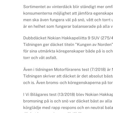
Sortimentet av vinterdäck blir ständigt mer omf
konsumenterna möjlighet att jämföra egenskape
men ska även fungera väl på snö, vått och torrt
är en helhet som fungerar balanserade på alla 
Dubbdäcket Nokian Hakkapeliitta 9 SUV (275/45 
Tidningen ger däcket titeln ”Kungen av Norden”
för sina utmärkta köregenskaper både på is oc
torr och våt asfalt.
Även i tidningen Motorförarens test (7/2018) är
Tidningen skriver att däcket är det absolut bä
och is. Även broms- och köregenskaperna på torr 
I Vi Bilägares test (13/2018) blev Nokian Hakkap
bromsning på is och snö var däcket bäst av alla
körglädje med rapp respons och en neutral bala