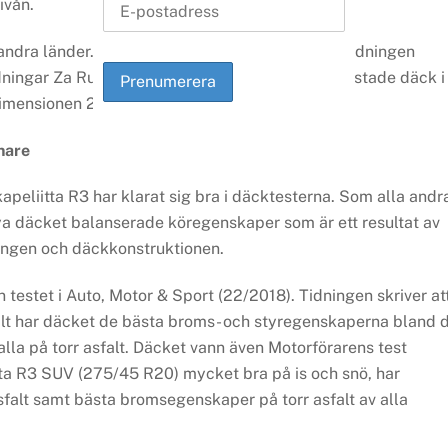
ivån.
andra länder. I Finland var däcket testvinnare i tidningen
 tidningar Za Rulem samt AutoReview. Za Rulem testade däck i
dimensionen 205/55 R16.
nare
peliitta R3 har klarat sig bra i däcktesterna. Som alla andr
ya däcket balanserade köregenskaper som är ett resultat av
ngen och däckkonstruktionen.
estet i Auto, Motor & Sport (22/2018). Tidningen skriver at
sfalt har däcket de bästa broms- och styregenskaperna bland 
lla på torr asfalt. Däcket vann även Motorförarens test
tta R3 SUV (275/45 R20) mycket bra på is och snö, har
falt samt bästa bromsegenskaper på torr asfalt av alla