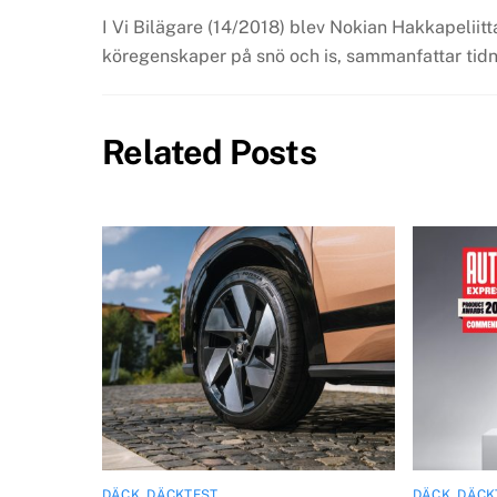
I Vi Bilägare (14/2018) blev Nokian Hakkapelii
köregenskaper på snö och is, sammanfattar tidn
Related Posts
DÄCK
,
DÄCKTEST
DÄCK
,
DÄCK