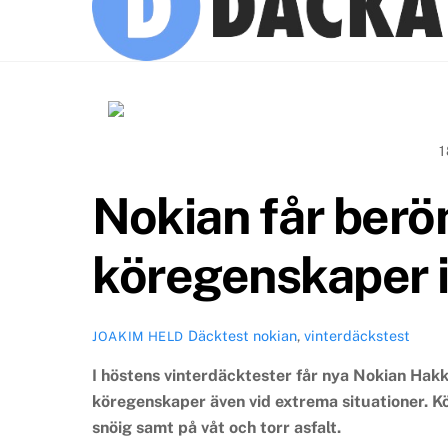
1
Nokian får berö
köregenskaper i
Däcktest
nokian
,
vinterdäckstest
JOAKIM HELD
I höstens vinterdäcktester får nya Nokian Hakk
köregenskaper även vid extrema situationer. K
snöig samt på våt och torr asfalt.