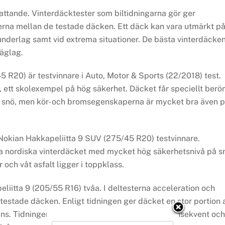
attande. Vinterdäcktester som biltidningarna gör ger
rna mellan de testade däcken. Ett däck kan vara utmärkt på
 underlag samt vid extrema situationer. De bästa vinterdäcke
väglag.
R20) är testvinnare i Auto, Motor & Sports (22/2018) test.
, ett skolexempel på hög säkerhet. Däcket får speciellt ber
h snö, men kör- och bromsegenskaperna är mycket bra även 
 Nokian Hakkapeliitta 9 SUV (275/45 R20) testvinnare.
sta nordiska vinterdäcket med mycket hög säkerhetsnivå på s
och våt asfalt ligger i toppklass.
eliitta 9 (205/55 R16) tvåa. I deltesterna acceleration och
 testade däcken. Enligt tidningen ger däcket en stor portion 
ns. Tidningen skriver vidare att beteendet är konsekvent och