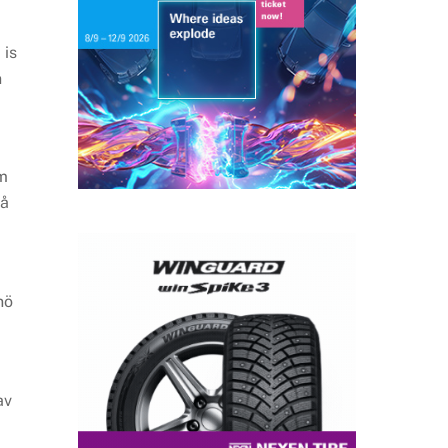
 is
n
öm
på
nö
av