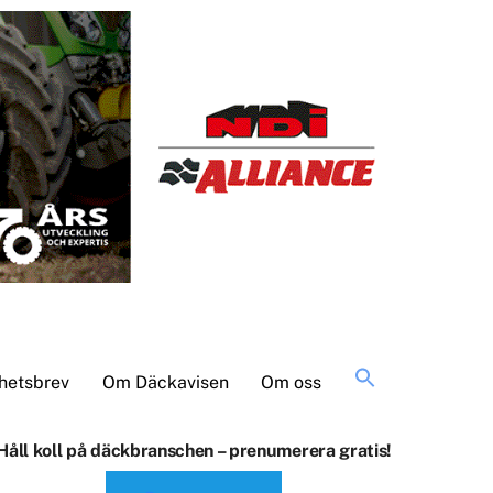
Sök
hetsbrev
Om Däckavisen
Om oss
efter:
Håll koll på däckbranschen – prenumerera gratis!