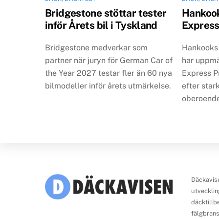
Bridgestone stöttar tester
Hankook
inför Årets bil i Tyskland
Expres
Bridgestone medverkar som
Hankooks
partner när juryn för German Car of
har uppmä
the Year 2027 testar fler än 60 nya
Express P
bilmodeller inför årets utmärkelse.
efter star
oberoende
Däckavise
utvecklin
däcktillb
fälgbrans