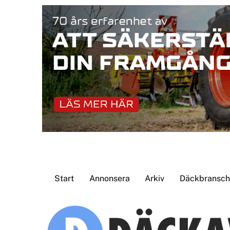
Skip
to
content
Start
Annonsera
Arkiv
Däckbransche