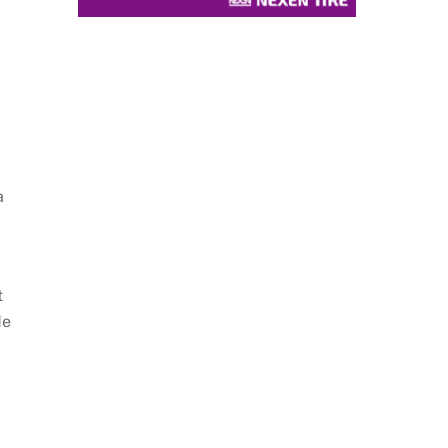
a
t
de