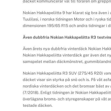
däcket kommunicerar väl till föraren om greppn
Nokian Hakkapeliitta 9 har klarat sig bra även i 
Tuulilasi, i norska tidningen Motor och i ryska
dimensionen 195/65 R15 och andra tidningar i 
Även dubbfria Nokian Hakkapeliitta R3 testvin
Även årets nya dubbfria vinterdäck Nokian Hakka
Nokian Hakkapeliitta vinterdäck ger även det n
samspelet mellan däckmönstret, gummiblandni
Nokian Hakkapeliitta R3 SUV (275/45 R20) vann t
däcket visar sin styrka på snö och is. På våt a
nordiska vinterdäcken och det bromsar bäst av a
(7/2018). Enligt tidningen är Nokian Hakkapelii
överlägsna broms- och styregenskaper på våt as
testade däcken.