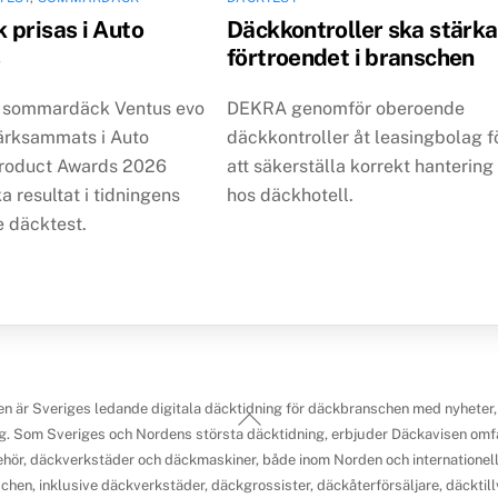
 prisas i Auto
Däckkontroller ska stärka
s
förtroendet i branschen
 sommardäck Ventus evo
DEKRA genomför oberoende
rksammats i Auto
däckkontroller åt leasingbolag f
roduct Awards 2026
att säkerställa korrekt hantering
ka resultat i tidningens
hos däckhotell.
 däcktest.
n är Sveriges ledande digitala däcktidning för däckbranschen med nyheter,
Back
g. Som Sveriges och Nordens största däcktidning, erbjuder Däckavisen omfa
To
ehör, däckverkstäder och däckmaskiner, både inom Norden och internationellt.
Top
chen, inklusive däckverkstäder, däckgrossister, däckåterförsäljare, däcktillv