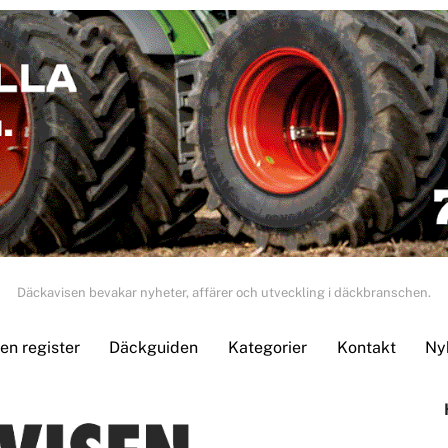
Däckavisen bevakar nyheter, affärer och utveckling i däckbranschen.
n register
Däckguiden
Kategorier
Kontakt
Ny