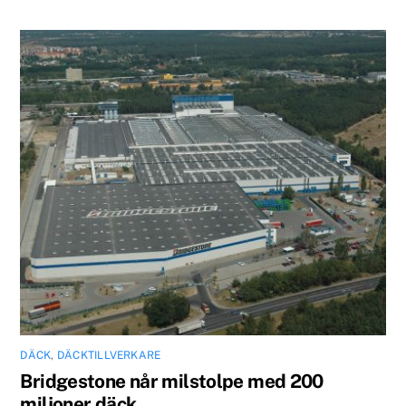
DÄCK
,
DÄCKTILLVERKARE
Bridgestone når milstolpe med 200
miljoner däck