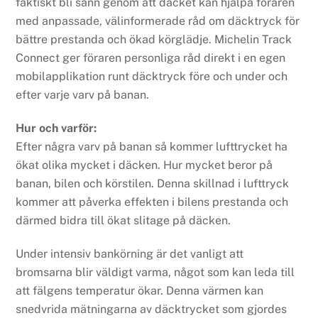
faktiskt bli sann genom att däcket kan hjälpa föraren
med anpassade, välinformerade råd om däcktryck för
bättre prestanda och ökad körglädje. Michelin Track
Connect ger föraren personliga råd direkt i en egen
mobilapplikation runt däcktryck före och under och
efter varje varv på banan.
Hur och varför:
Efter några varv på banan så kommer lufttrycket ha
ökat olika mycket i däcken. Hur mycket beror på
banan, bilen och körstilen. Denna skillnad i lufttryck
kommer att påverka effekten i bilens prestanda och
därmed bidra till ökat slitage på däcken.
Under intensiv bankörning är det vanligt att
bromsarna blir väldigt varma, något som kan leda till
att fälgens temperatur ökar. Denna värmen kan
snedvrida mätningarna av däcktrycket som gjordes