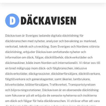
Back
To
Top
Däckavisen är Sveriges ledande digitala däcktidning för
däckbranschen med nyheter, analyser och bevakning av marknad,
verkstad, teknik och utveckling. Som Sveriges och Nordens största
däcktidning, erbjuder Däckavisen omfattande nyheter och
information om däck, fälgar, däcktillbehör, däckverkstäder och
däckmaskiner, både inom Norden och internationellt. Vi riktar oss till
en bred målgrupp inom däck- och fälgbranschen, inklusive
däckverkstäder, däckgrossister, däckåterförsäljare, däcktillverkare,
fälgtillverkare och generalagenter, samt åkerier, lantbrukare,
bilverkstäder, bilåterförsäljare, Trafikverket, Transportstyrelsen
och bilprovningsstationer. Däckavisen är en oberoende däcktidning
som fokuserar på att erbjuda de senaste nyheterna och insikterna
om däck och fälgar för hela däckbranschen. Vi strävar efter att vara