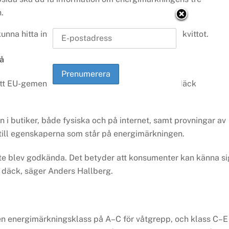
.
unna hitta information om energimärkningen på kvittot.
på
tt EU-gemensamt marknadskontrollprojekt för däck
 i butiker, både fysiska och på internet, samt provningar av
till egenskaperna som står på energimärkningen.
inte blev godkända. Det betyder att konsumenter kan känna si
däck, säger Anders Hallberg.
e en energimärkningsklass på A–C för våtgrepp, och klass C–E