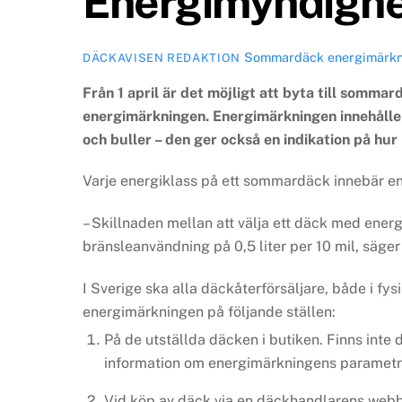
Energimyndigh
Sommardäck
energimärk
DÄCKAVISEN REDAKTION
Från 1 april är det möjligt att byta till somma
energimärkningen. Energimärkningen innehålle
och buller – den ger också en indikation på hu
Varje energiklass på ett sommardäck innebär en 
– Skillnaden mellan att välja ett däck med ener
bränsleanvändning på 0,5 liter per 10 mil, säg
I Sverige ska alla däckåterförsäljare, både i fy
energimärkningen på följande ställen:
På de utställda däcken i butiken. Finns inte 
information om energimärkningens parametra
Vid köp av däck via en däckhandlarens webb