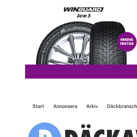
Skip
to
content
Start
Annonsera
Arkiv
Däckbransche