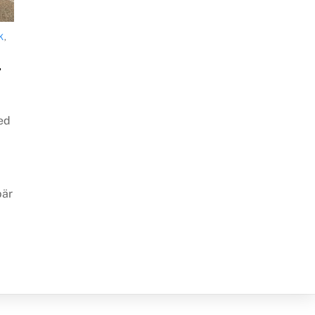
K
,
r
ed
bär