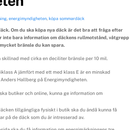
eten
ning
,
energimyndigheten
,
köpa sommardäck
rdäck. Om du ska köpa nya däck är det bra att fråga efter
r inte bara information om däckens rullmotstånd, våtgrepp
r mycket bränsle du kan spara.
skillnad med cirka en deciliter bränsle per 10 mil.
giklass A jämfört med ett med klass E är en minskad
er Anders Hallberg på Energimyndigheten.
siska butiker och online, kunna ge information om
däcken tillgängliga fysiskt i butik ska du ändå kunna få
r på de däck som du är intresserad av.
sida ska du få information om energimärkningens tre