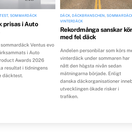
TEST
,
SOMMARDÄCK
DÄCK
,
DÄCKBRANSCHEN
,
SOMMARDÄC
VINTERDÄCK
 prisas i Auto
Rekordmånga sanskar kö
s
med fel däck
 sommardäck Ventus evo
Andelen personbilar som körs m
rksammats i Auto
vinterdäck under sommaren har
roduct Awards 2026
nått den högsta nivån sedan
ka resultat i tidningens
mätningarna började. Enligt
 däcktest.
danska däckorganisationer inne
utvecklingen ökade risker i
trafiken.