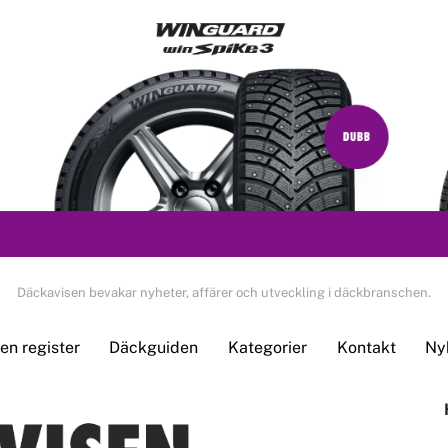
Däckavisen bevakar nyheter, affärer och utveckling i däckbranschen.
n register
Däckguiden
Kategorier
Kontakt
Ny