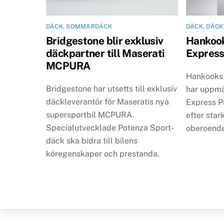
DÄCK
,
SOMMARDÄCK
DÄCK
,
DÄCK
Bridgestone blir exklusiv
Hankook
däckpartner till Maserati
Expres
MCPURA
Hankooks
Bridgestone har utsetts till exklusiv
har uppmä
däckleverantör för Maseratis nya
Express P
supersportbil MCPURA.
efter star
Specialutvecklade Potenza Sport-
oberoende
däck ska bidra till bilens
köregenskaper och prestanda.