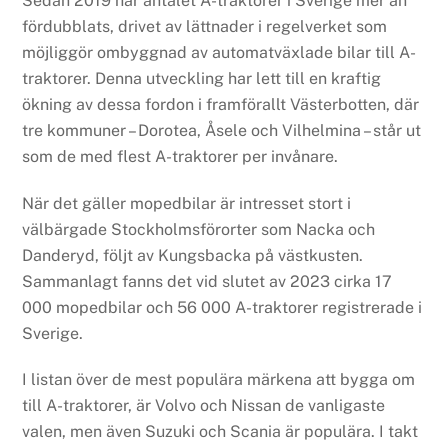
Sedan 2019 har antalet A-traktorer i Sverige mer än
fördubblats, drivet av lättnader i regelverket som
möjliggör ombyggnad av automatväxlade bilar till A-
traktorer. Denna utveckling har lett till en kraftig
ökning av dessa fordon i framförallt Västerbotten, där
tre kommuner – Dorotea, Åsele och Vilhelmina – står ut
som de med flest A-traktorer per invånare.
När det gäller mopedbilar är intresset stort i
välbärgade Stockholmsförorter som Nacka och
Danderyd, följt av Kungsbacka på västkusten.
Sammanlagt fanns det vid slutet av 2023 cirka 17
000 mopedbilar och 56 000 A-traktorer registrerade i
Sverige.
I listan över de mest populära märkena att bygga om
till A-traktorer, är Volvo och Nissan de vanligaste
valen, men även Suzuki och Scania är populära. I takt