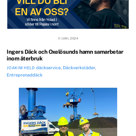
11 JUNI, 2024
Ingers Däck och Oxelösunds hamn samarbetar
inom återbruk
däckservice
,
Däckverkstäder
,
JOAKIM HELD
Entreprenaddäck