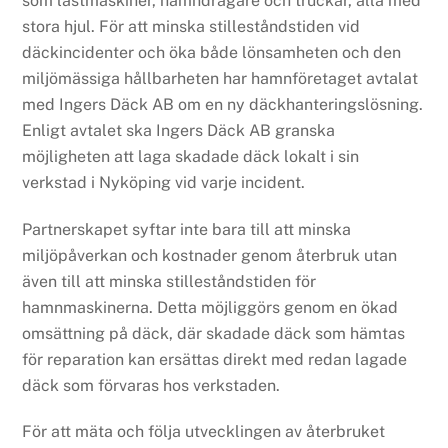
som lastmaskiner, hamndragare och truckar, alla med
stora hjul. För att minska stilleståndstiden vid
däckincidenter och öka både lönsamheten och den
miljömässiga hållbarheten har hamnföretaget avtalat
med Ingers Däck AB om en ny däckhanteringslösning.
Enligt avtalet ska Ingers Däck AB granska
möjligheten att laga skadade däck lokalt i sin
verkstad i Nyköping vid varje incident.
Partnerskapet syftar inte bara till att minska
miljöpåverkan och kostnader genom återbruk utan
även till att minska stilleståndstiden för
hamnmaskinerna. Detta möjliggörs genom en ökad
omsättning på däck, där skadade däck som hämtas
för reparation kan ersättas direkt med redan lagade
däck som förvaras hos verkstaden.
För att mäta och följa utvecklingen av återbruket