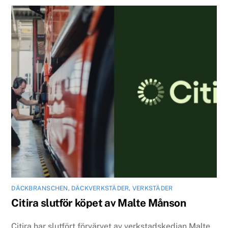
DÄCKBRANSCHEN
,
DÄCKVERKSTÄDER
,
VERKSTÄDER
Citira slutför köpet av Malte Månson
Citira har slutfört förvärvet av verkstadskedjan Malte