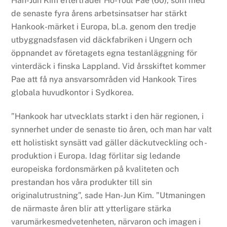
Han-Jun Kim efterträder Ho-Youl Pae (60), som med
de senaste fyra årens arbetsinsatser har stärkt
Hankook-märket i Europa, bl.a. genom den tredje
utbyggnadsfasen vid däckfabriken i Ungern och
öppnandet av företagets egna testanläggning för
vinterdäck i finska Lappland. Vid årsskiftet kommer
Pae att få nya ansvarsområden vid Hankook Tires
globala huvudkontor i Sydkorea.
”Hankook har utvecklats starkt i den här regionen, i
synnerhet under de senaste tio åren, och man har valt
ett holistiskt synsätt vad gäller däckutveckling och -
produktion i Europa. Idag förlitar sig ledande
europeiska fordonsmärken på kvaliteten och
prestandan hos våra produkter till sin
originalutrustning”, sade Han-Jun Kim. ”Utmaningen
de närmaste åren blir att ytterligare stärka
varumärkesmedvetenheten, närvaron och imagen i