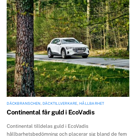
DÄCKBRANSCHEN
,
DÄCKTILLVERKARE
,
HÅLLBARHET
Continental får guld i EcoVadis
Continental tilldelas guld i EcoVadis
hållbarhetsbedömning och placerar sig bland de fem