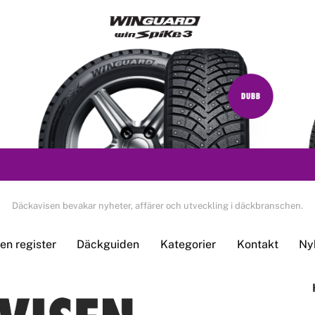
Däckavisen bevakar nyheter, affärer och utveckling i däckbranschen.
n register
Däckguiden
Kategorier
Kontakt
Ny