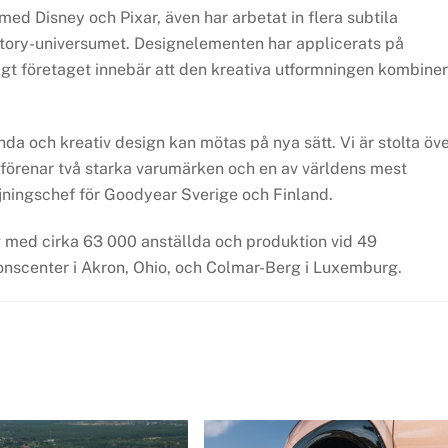
ed Disney och Pixar, även har arbetat in flera subtila
Story-universumet. Designelementen har applicerats på
gt företaget innebär att den kreativa utformningen kombine
da och kreativ design kan mötas på nya sätt. Vi är stolta öv
 förenar två starka varumärken och en av världens mest
ljningschef för Goodyear Sverige och Finland.
g med cirka 63 000 anställda och produktion vid 49
ionscenter i Akron, Ohio, och Colmar-Berg i Luxemburg.