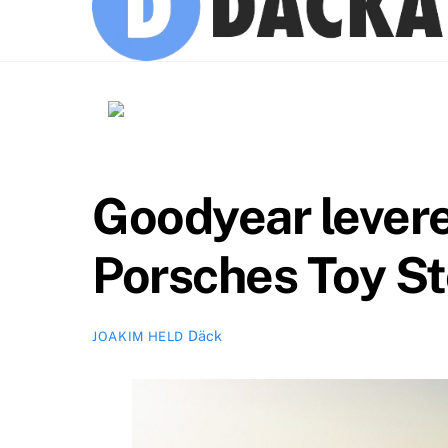
Goodyear leverer
Porsches Toy St
Däck
JOAKIM HELD