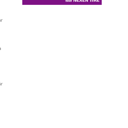
d
ar
a
är