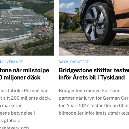
TILLVERKARE
DÄCK
,
DÄCKTEST
tone når milstolpe
Bridgestone stöttar teste
 miljoner däck
inför Årets bil i Tyskland
es fabrik i Poznań har
Bridgestone medverkar som
 sitt 200 miljonte däck.
partner när juryn för German Car
n markerar
the Year 2027 testar fler än 60 
gens betydelse i
bilmodeller inför årets utmärkels
s globala
nsnätverk och