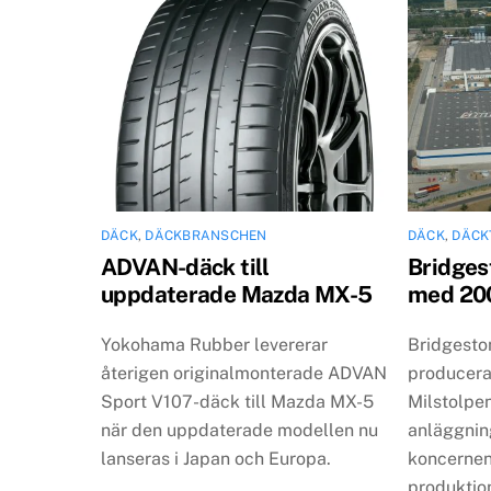
DÄCK
,
DÄCKBRANSCHEN
DÄCK
,
DÄCK
ADVAN-däck till
Bridges
uppdaterade Mazda MX-5
med 200
Yokohama Rubber levererar
Bridgeston
återigen originalmonterade ADVAN
producerat
Sport V107-däck till Mazda MX-5
Milstolpe
när den uppdaterade modellen nu
anläggnin
lanseras i Japan och Europa.
koncernen
produktio