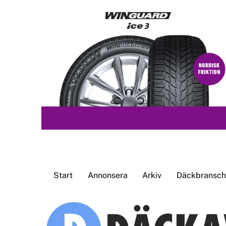
Skip
to
content
Start
Annonsera
Arkiv
Däckbransche