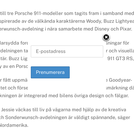
till tre Porsche 911-modeller som tagits fram i samband me
nspirerade av de välkända karaktärerna Woody, Buzz Lightye
derwunsch-avdelning i nära samarbete med Disney och Pixar.
rsydda fordon och arbetar med individuella lösningar för
delningen tagit fram tre bilar där färger, detaljer och visuell
aktär. Buzz Lightyear representeras av en Porsche 911 GT3 RS,
 av en Porsche 911 Carrera T.
har fått uppmärksamhet för sina specialanpassade Goodyear-
ektet och försetts med en specialgjuten sidoväggsmärkning d
ningen är integrerad med bilens övriga design och fälgar.
Jessie väckas till liv på vägarna med hjälp av de kreativa
 och Sonderwunsch-avdelningen är väldigt spännande, säger
 Nordamerika.