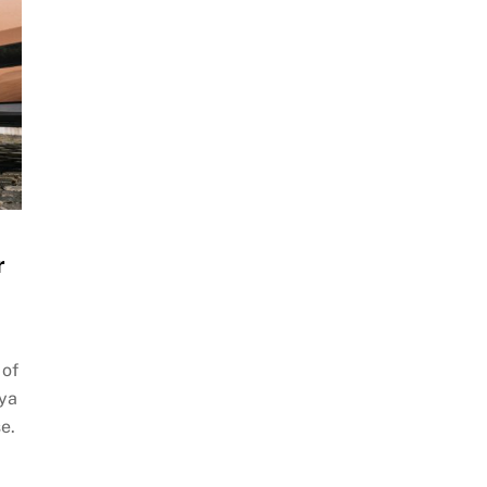
r
 of
nya
e.