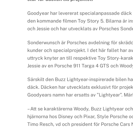
Goodyear har levererat specialanpassade däck 
den kommande filmen Toy Story 5. Bilarna är i
och Jessie och har utvecklats av Porsches Son
Sonderwunsch är Porsches avdelning för skrädda
kunder och specialprojekt. I det här fallet har av
uttryck knyter an till respektive Toy Story-kar
Jessie av en Porsche 911 Targa 4 GTS och Woody
Särskilt den Buzz Lightyear-inspirerade bilen 
däck. Däcken har utvecklats exklusivt för proj
Goodyears namn har ersatts av ”Lightyear”. Märk
– Att se karaktärerna Woody, Buzz Lightyear och 
hjärnorna hos Disney och Pixar, Style Porsche
Timo Resch, vd och president för Porsche Cars