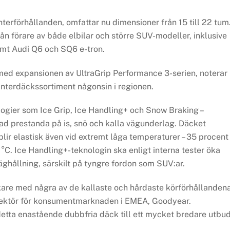
nterförhållanden, omfattar nu dimensioner från 15 till 22 tum
ån förare av både elbilar och större SUV-modeller, inklusive
mt Audi Q6 och SQ6 e-tron.
med expansionen av UltraGrip Performance 3-serien, noterar
interdäckssortiment någonsin i regionen.
logier som Ice Grip, Ice Handling+ och Snow Braking –
trad prestanda på is, snö och kalla vägunderlag. Däcket
ir elastisk även vid extremt låga temperaturer – 35 procent
°C. Ice Handling+-teknologin ska enligt interna tester öka
äghållning, särskilt på tyngre fordon som SUV:ar.
rkare med några av de kallaste och hårdaste körförhållanden
rektör för konsumentmarknaden i EMEA, Goodyear.
 detta enastående dubbfria däck till ett mycket bredare utbu