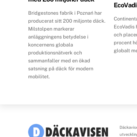
EcoVadi
Bridgestones fabrik i Poznań har
Continenta
producerat sitt 200 miljonte däck.
EcoVadis 
Milstolpen markerar
och place
anläggningens betydelse i
procent h
koncernens globala
globalt m
produktionsnätverk och
sammanfaller med en ökad
satsning på däck för modern
mobilitet.
Däckavise
utvecklin