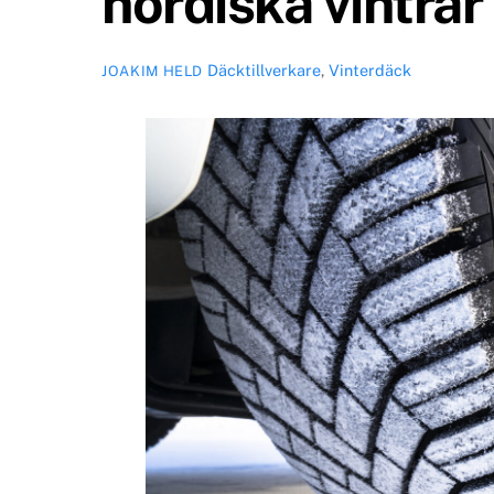
nordiska vintrar
Däcktillverkare
,
Vinterdäck
JOAKIM HELD