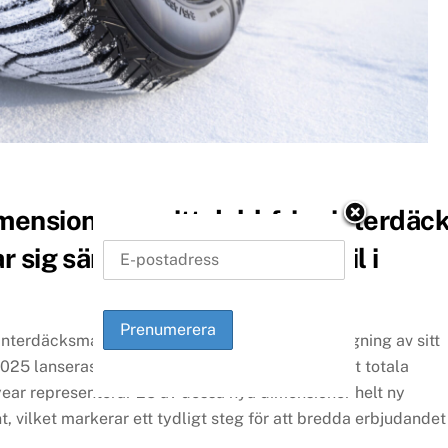
ensioner av sitt dubbfria vinterdäc
 sig särskilt till SUV och elbil i
vinterdäcksmarknaden med en omfattande utvidgning av sitt
025 lanseras 44 nya dimensioner, vilket ökar det totala
year representerar 25 av dessa nya dimensioner helt ny
, vilket markerar ett tydligt steg för att bredda erbjudandet