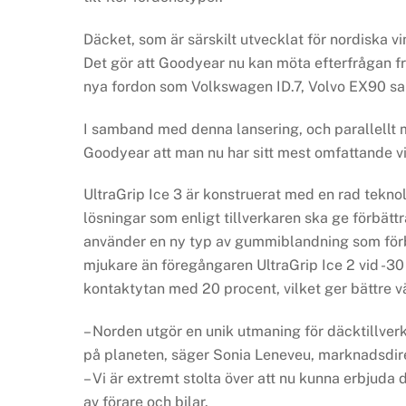
Däcket, som är särskilt utvecklat för nordiska vi
Det gör att Goodyear nu kan möta efterfrågan fr
nya fordon som Volkswagen ID.7, Volvo EX90 sa
I samband med denna lansering, och parallellt 
Goodyear att man nu har sitt mest omfattande v
UltraGrip Ice 3 är konstruerat med en rad tekno
lösningar som enligt tillverkaren ska ge förbät
använder en ny typ av gummiblandning som förbl
mjukare än föregångaren UltraGrip Ice 2 vid -30 
kontaktytan med 20 procent, vilket ger bättre v
– Norden utgör en unik utmaning för däcktillve
på planeten, säger Sonia Leneveu, marknadsdi
– Vi är extremt stolta över att nu kunna erbjuda
av förare och bilar.