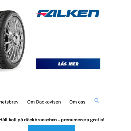
Sök
hetsbrev
Om Däckavisen
Om oss
efter:
Håll koll på däckbranschen – prenumerera gratis!