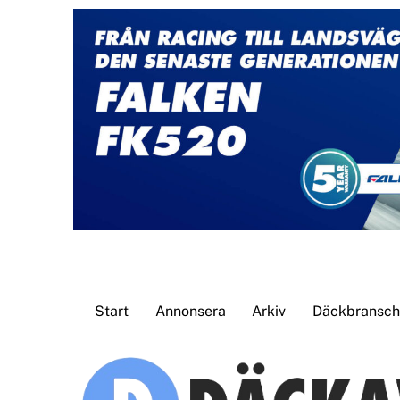
Skip
to
content
Start
Annonsera
Arkiv
Däckbransche