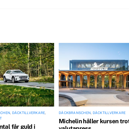
SCHEN
,
DÄCKTILLVERKARE
,
DÄCKBRANSCHEN
,
DÄCKTILLVERKARE
T
Michelin håller kursen tro
tal får guld i
valutapress