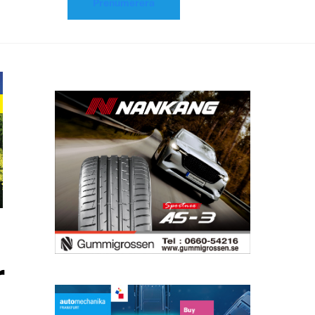
Prenumerera
r