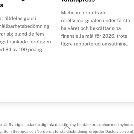
s
Michelin förbättrade
l tilldelas guld i
rörelsemarginalen under första
hållbarhetsbedömning
halvåret och bekräftar sina
rar sig bland de fem
finansiella mål för 2026, trots
ögst rankade företagen
lägre rapporterad omsättning.
ed 84 av 100 poäng.
n är Sveriges ledande digitala däcktidning för däckbranschen med nyheter,
Back
g. Som Sveriges och Nordens största däcktidning, erbjuder Däckavisen omfa
To