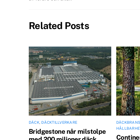
Related Posts
DÄCK
,
DÄCKTILLVERKARE
DÄCKBRAN
HÅLLBARHE
Bridgestone når milstolpe
Continen
med 200 miljoner däck