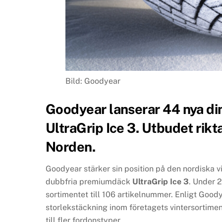
Bild: Goodyear
Goodyear lanserar 44 nya dim
UltraGrip Ice 3. Utbudet riktar
Norden.
Goodyear stärker sin position på den nordiska 
dubbfria premiumdäck
UltraGrip Ice 3
. Under 2
sortimentet till 106 artikelnummer. Enligt Good
storlekstäckning inom företagets vintersortiment
till fler fordonstyper.