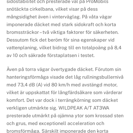
sidostabilitet och presterade väl på ProMobils
snötäckta cirkelbana, vilket visar på dess
mångsidighet även i vinterväglag. På våta vägar
imponerade däcket med stark sidokraft och korta
bromssträckor – två viktiga faktorer för säkerheten.
Dessutom fick det beröm för sina egenskaper vid
vattenplaning, vilket bidrog till en totalpoäng på 8,4
av 10 och säkrade förstaplatsen i testet.
Även på torra vägar övertygade däcket. Förutom sin
hanteringsförmåga visade det låg rullningsbullernivå
med 73,4 dB (A) vid 80 km/h med avstängd motor,
vilket är uppskattat för långfärdsåkare som värderar
komfort. Det var dock i terrängkörning som däcket
verkligen utmärkte sig. WILDPEAK A/T AT3WA
presterade utmärkt på ojämna ytor som krossad sten
och grus, med exceptionell acceleration och
bromsförmåga. Särskilt imponerade den korta