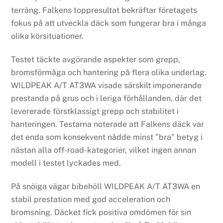
terräng. Falkens toppresultat bekräftar företagets
fokus på att utveckla däck som fungerar bra i många
olika körsituationer.
Testet täckte avgörande aspekter som grepp,
bromsförmåga och hantering på flera olika underlag.
WILDPEAK A/T AT3WA visade särskilt imponerande
prestanda på grus och i leriga förhållanden, där det
levererade förstklassigt grepp och stabilitet i
hanteringen. Testarna noterade att Falkens däck var
det enda som konsekvent nådde minst ”bra” betyg i
nästan alla off-road-kategorier, vilket ingen annan
modell i testet lyckades med.
På snöiga vägar bibehöll WILDPEAK A/T AT3WA en
stabil prestation med god acceleration och
bromsning. Däcket fick positiva omdömen för sin