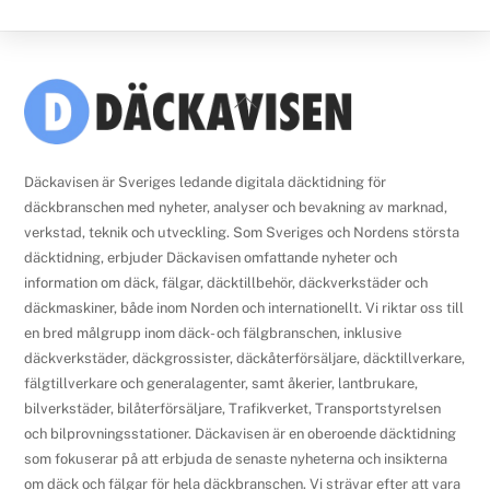
Back
To
Top
Däckavisen är Sveriges ledande digitala däcktidning för
däckbranschen med nyheter, analyser och bevakning av marknad,
verkstad, teknik och utveckling. Som Sveriges och Nordens största
däcktidning, erbjuder Däckavisen omfattande nyheter och
information om däck, fälgar, däcktillbehör, däckverkstäder och
däckmaskiner, både inom Norden och internationellt. Vi riktar oss till
en bred målgrupp inom däck- och fälgbranschen, inklusive
däckverkstäder, däckgrossister, däckåterförsäljare, däcktillverkare,
fälgtillverkare och generalagenter, samt åkerier, lantbrukare,
bilverkstäder, bilåterförsäljare, Trafikverket, Transportstyrelsen
och bilprovningsstationer. Däckavisen är en oberoende däcktidning
som fokuserar på att erbjuda de senaste nyheterna och insikterna
om däck och fälgar för hela däckbranschen. Vi strävar efter att vara