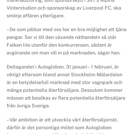
marknadsföring, som sponsorskylt i SvT:s Alpina
Vinterstudion och sponsorskap av Liverpool FC, ska
smörja affären ytterligare.
– De som jobbar med oss har en bra möjlighet att tjäna
pengar. Ser vi till den växande näthandeln så står
Falken lite utanför den konkurrensen, sådant är
avgörande om man vill in på marknaden, säger han.
Deltagandet i Autogloben, 31 januari – 1 februari, är
viktigt eftersom bland annat Stockholm-Mälardalen
är en betydelsefull marknad med stor vagnpark och
många potentiella återförsäljare. Dessutom kommer
mässan att besökas av flera potentiella återförsäljare
från övriga Sverige.
– Vår ambition är att utveckla vårt återförsäljarnät,
därför är det personliga mötet som Autogloben