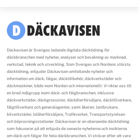
Back
To
Top
Däckavisen är Sveriges ledande digitala däcktidning för
däckbranschen med nyheter, analyser och bevakning av marknad,
verkstad, teknik och utveckling. Som Sveriges och Nordens största
däcktidning, erbjuder Däckavisen omfattande nyheter och
information om däck, fälgar, däcktillbehör, däckverkstäder och
däckmaskiner, både inom Norden och internationellt. Vi riktar oss till
en bred målgrupp inom däck- och fälgbranschen, inklusive
däckverkstäder, däckgrossister, däckåterförsäljare, däcktillverkare,
fälgtillverkare och generalagenter, samt åkerier, lantbrukare,
bilverkstäder, bilåterförsäljare, Trafikverket, Transportstyrelsen
och bilprovningsstationer. Däckavisen är en oberoende däcktidning
som fokuserar på att erbjuda de senaste nyheterna och insikterna
om däck och fälgar för hela däckbranschen. Vi strävar efter att vara