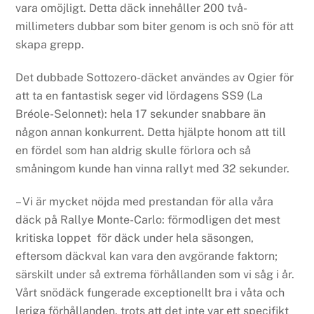
vara omöjligt. Detta däck innehåller 200 två-
millimeters dubbar som biter genom is och snö för att
skapa grepp.
Det dubbade Sottozero-däcket användes av Ogier för
att ta en fantastisk seger vid lördagens SS9 (La
Bréole-Selonnet): hela 17 sekunder snabbare än
någon annan konkurrent. Detta hjälpte honom att till
en fördel som han aldrig skulle förlora och så
småningom kunde han vinna rallyt med 32 sekunder.
– Vi är mycket nöjda med prestandan för alla våra
däck på Rallye Monte-Carlo: förmodligen det mest
kritiska loppet för däck under hela säsongen,
eftersom däckval kan vara den avgörande faktorn;
särskilt under så extrema förhållanden som vi såg i år.
Vårt snödäck fungerade exceptionellt bra i våta och
leriga förhållanden, trots att det inte var ett specifikt