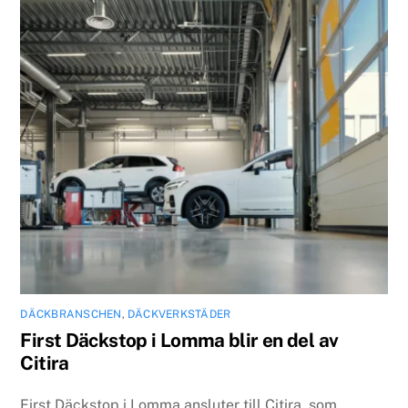
DÄCKBRANSCHEN
,
DÄCKVERKSTÄDER
First Däckstop i Lomma blir en del av
Citira
First Däckstop i Lomma ansluter till Citira, som