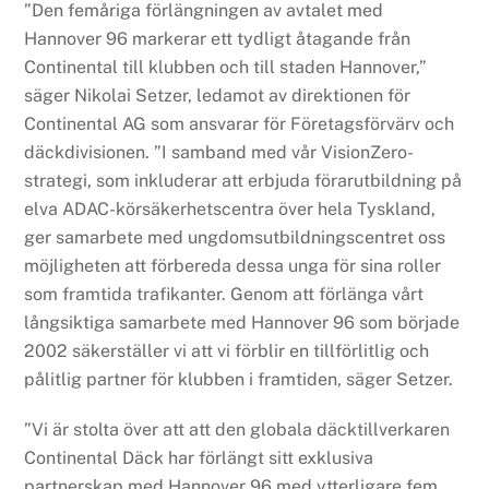
”Den femåriga förlängningen av avtalet med
Hannover 96 markerar ett tydligt åtagande från
Continental till klubben och till staden Hannover,”
säger Nikolai Setzer, ledamot av direktionen för
Continental AG som ansvarar för Företagsförvärv och
däckdivisionen. ”I samband med vår VisionZero-
strategi, som inkluderar att erbjuda förarutbildning på
elva ADAC-körsäkerhetscentra över hela Tyskland,
ger samarbete med ungdomsutbildningscentret oss
möjligheten att förbereda dessa unga för sina roller
som framtida trafikanter. Genom att förlänga vårt
långsiktiga samarbete med Hannover 96 som började
2002 säkerställer vi att vi förblir en tillförlitlig och
pålitlig partner för klubben i framtiden, säger Setzer.
”Vi är stolta över att att den globala däcktillverkaren
Continental Däck har förlängt sitt exklusiva
partnerskap med Hannover 96 med ytterligare fem