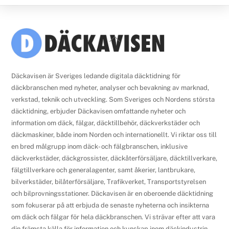
Back
To
Top
Däckavisen är Sveriges ledande digitala däcktidning för
däckbranschen med nyheter, analyser och bevakning av marknad,
verkstad, teknik och utveckling. Som Sveriges och Nordens största
däcktidning, erbjuder Däckavisen omfattande nyheter och
information om däck, fälgar, däcktillbehör, däckverkstäder och
däckmaskiner, både inom Norden och internationellt. Vi riktar oss till
en bred målgrupp inom däck- och fälgbranschen, inklusive
däckverkstäder, däckgrossister, däckåterförsäljare, däcktillverkare,
fälgtillverkare och generalagenter, samt åkerier, lantbrukare,
bilverkstäder, bilåterförsäljare, Trafikverket, Transportstyrelsen
och bilprovningsstationer. Däckavisen är en oberoende däcktidning
som fokuserar på att erbjuda de senaste nyheterna och insikterna
om däck och fälgar för hela däckbranschen. Vi strävar efter att vara
din främsta källa för information och kunskap inom däckindustrin.