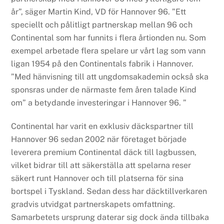
år”, säger Martin Kind, VD för Hannover 96. ”Ett
speciellt och pålitligt partnerskap mellan 96 och
Continental som har funnits i flera årtionden nu. Som
exempel arbetade flera spelare ur vårt lag som vann
ligan 1954 på den Continentals fabrik i Hannover.
”Med hänvisning till att ungdomsakademin också ska
sponsras under de närmaste fem åren talade Kind
om” a betydande investeringar i Hannover 96. ”
Continental har varit en exklusiv däckspartner till
Hannover 96 sedan 2002 när företaget började
leverera premium Continental däck till lagbussen,
vilket bidrar till att säkerställa att spelarna reser
säkert runt Hannover och till platserna för sina
bortspel i Tyskland. Sedan dess har däcktillverkaren
gradvis utvidgat partnerskapets omfattning.
Samarbetets ursprung daterar sig dock ända tillbaka