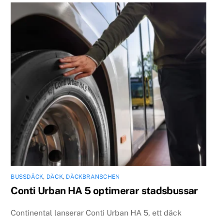
BUSSDÄCK
,
DÄCK
,
DÄCKBRANSCHEN
Conti Urban HA 5 optimerar stadsbussar
Continental lanserar Conti Urban HA 5, ett däck