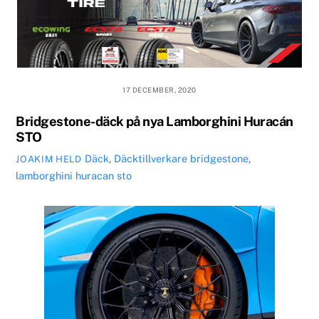
17 DECEMBER, 2020
Bridgestone-däck på nya Lamborghini Huracán
STO
Däck
,
Däcktillverkare
bridgestone
,
JOAKIM HELD
lamborghini huracan sto