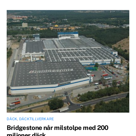
DÄCK
,
DÄCKTILLVERKARE
Bridgestone når milstolpe med 200
miljoner däck