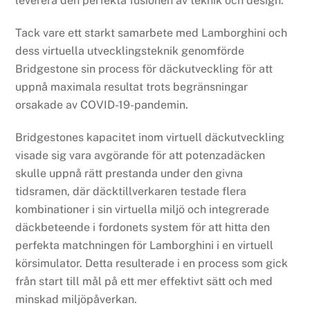
leverera den perfekta fusionen av teknik och design.
Tack vare ett starkt samarbete med Lamborghini och
dess virtuella utvecklingsteknik genomförde
Bridgestone sin process för däckutveckling för att
uppnå maximala resultat trots begränsningar
orsakade av COVID-19-pandemin.
Bridgestones kapacitet inom virtuell däckutveckling
visade sig vara avgörande för att potenzadäcken
skulle uppnå rätt prestanda under den givna
tidsramen, där däcktillverkaren testade flera
kombinationer i sin virtuella miljö och integrerade
däckbeteende i fordonets system för att hitta den
perfekta matchningen för Lamborghini i en virtuell
körsimulator. Detta resulterade i en process som gick
från start till mål på ett mer effektivt sätt och med
minskad miljöpåverkan.