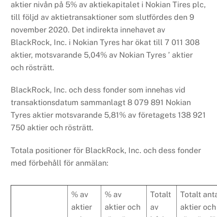
aktier nivån på 5% av aktiekapitalet i Nokian Tires plc,
till följd av aktietransaktioner som slutfördes den 9
november 2020. Det indirekta innehavet av
BlackRock, Inc. i Nokian Tyres har ökat till 7 011 308
aktier, motsvarande 5,04% av Nokian Tyres ’ aktier
och rösträtt.
BlackRock, Inc. och dess fonder som innehas vid
transaktionsdatum sammanlagt 8 079 891 Nokian
Tyres aktier motsvarande 5,81% av företagets 138 921
750 aktier och rösträtt.
Totala positioner för BlackRock, Inc. och dess fonder
med förbehåll för anmälan:
% av
% av
Totalt
Totalt ant
aktier
aktier och
av
aktier och