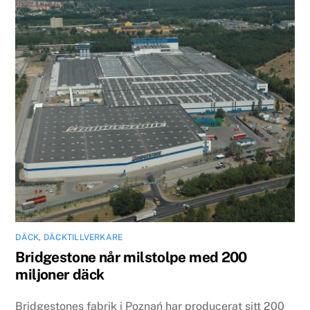
DÄCK
,
DÄCKTILLVERKARE
Bridgestone når milstolpe med 200
miljoner däck
Bridgestones fabrik i Poznań har producerat sitt 200