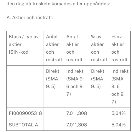
den dag då tröskeln korsades eller uppnåddes:
A: Aktier och rösträtt:
Klass / typ av
Antal
Antal
% av
% av
aktier
aktier
aktier
aktier
aktier
ISIN-kod
och
och
och
och
rösträtt
rösträtt
rösträtt
rösträtt
Direkt
Indirekt
Direkt
Indirekt
(SMA
(SMA 9:
(SMA
(SMA
9: 5)
6 och 9:
9: 5)
9: 6
7)
och 9:
7)
FI0009005318
7,011,308
5,04%
SUBTOTAL A
7,011,308
5,04%