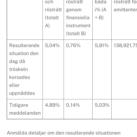
och
rösträtt
båda
rösträtt fö
rösträtt
genom
i% (A
emittente
(totalt
finansiella
+ B)
A)
instrument
(totalt B)
Resulterande
5,04%
0,76%
5,81%
138,921,7
situation den
dag då
tröskeln
korsades
eller
uppnåddes
Tidigare
4,89%
0,14%
5,03%
meddelanden
Anmälda detaljer om den resulterande situationen