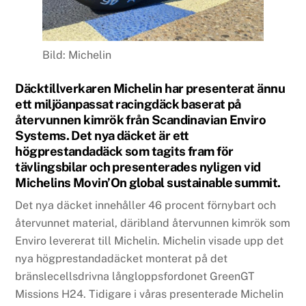
Bild: Michelin
Däcktillverkaren Michelin har presenterat ännu
ett miljöanpassat racingdäck baserat på
återvunnen kimrök från Scandinavian Enviro
Systems. Det nya däcket är ett
högprestandadäck som tagits fram för
tävlingsbilar och presenterades nyligen vid
Michelins Movin’On global sustainable summit.
Det nya däcket innehåller 46 procent förnybart och
återvunnet material, däribland återvunnen kimrök som
Enviro levererat till Michelin. Michelin visade upp det
nya högprestandadäcket monterat på det
bränslecellsdrivna långloppsfordonet GreenGT
Missions H24. Tidigare i våras presenterade Michelin