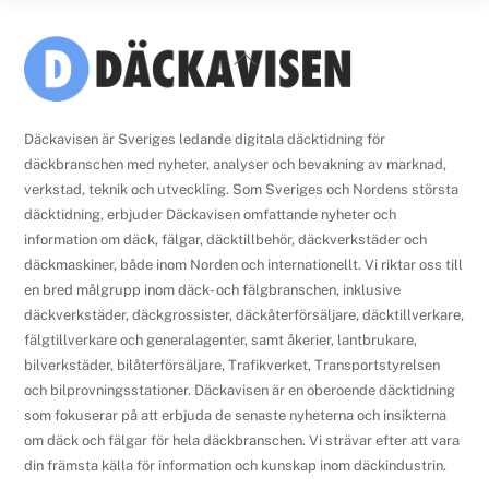
Back
To
Top
Däckavisen är Sveriges ledande digitala däcktidning för
däckbranschen med nyheter, analyser och bevakning av marknad,
verkstad, teknik och utveckling. Som Sveriges och Nordens största
däcktidning, erbjuder Däckavisen omfattande nyheter och
information om däck, fälgar, däcktillbehör, däckverkstäder och
däckmaskiner, både inom Norden och internationellt. Vi riktar oss till
en bred målgrupp inom däck- och fälgbranschen, inklusive
däckverkstäder, däckgrossister, däckåterförsäljare, däcktillverkare,
fälgtillverkare och generalagenter, samt åkerier, lantbrukare,
bilverkstäder, bilåterförsäljare, Trafikverket, Transportstyrelsen
och bilprovningsstationer. Däckavisen är en oberoende däcktidning
som fokuserar på att erbjuda de senaste nyheterna och insikterna
om däck och fälgar för hela däckbranschen. Vi strävar efter att vara
din främsta källa för information och kunskap inom däckindustrin.