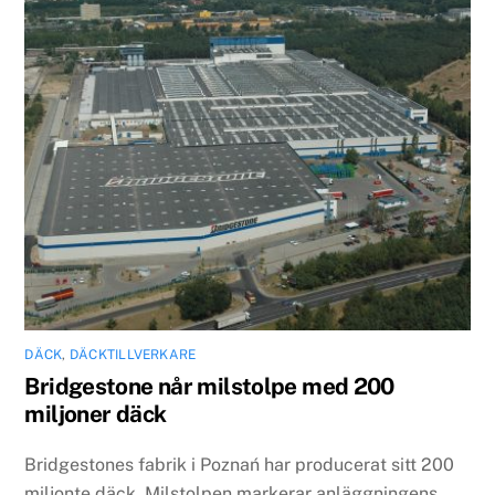
DÄCK
,
DÄCKTILLVERKARE
Bridgestone når milstolpe med 200
miljoner däck
Bridgestones fabrik i Poznań har producerat sitt 200
miljonte däck. Milstolpen markerar anläggningens