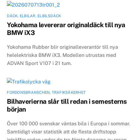
DÄCK
,
ELBILAR
,
ELBILSDÄCK
Yokohama levererar originaldäck till nya
BMW iX3
Yokohama Rubber blir originalleverantör till nya
helelektriska BMW iX3. Modellen utrustas med
ADVAN Sport V107 i 21 tum.
FORDONSBRANSCHEN
,
TRAFIKSÄKERHET
Bilhaverierna slår till redan i semesterns
början
Över 100 000 svenskar väntas bila i Europa i sommar.
Samtidigt visar statistik att de flesta driftstopp
inträffar redan under de tre första dagarna av resan.