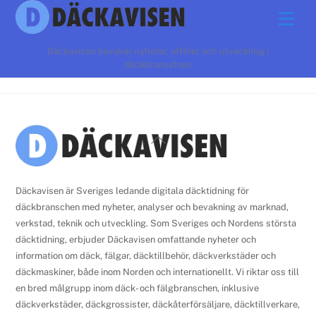
Skip
Men
to
content
Däckavisen bevakar nyheter, affärer och utveckling i
däckbranschen.
Back
To
Top
Däckavisen är Sveriges ledande digitala däcktidning för
däckbranschen med nyheter, analyser och bevakning av marknad,
verkstad, teknik och utveckling. Som Sveriges och Nordens största
däcktidning, erbjuder Däckavisen omfattande nyheter och
information om däck, fälgar, däcktillbehör, däckverkstäder och
däckmaskiner, både inom Norden och internationellt. Vi riktar oss till
en bred målgrupp inom däck- och fälgbranschen, inklusive
däckverkstäder, däckgrossister, däckåterförsäljare, däcktillverkare,